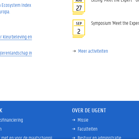
h Ecosystem Index
27
uropa.
Symposium 'Meet the Expert 
SEP
2
 kleurbeleving en
Meer activiteiten
glerenlandschap in
K
OVER DE UGENT
sfinanciering
Missie
n
Faculteiten
 met en voor de maatschappij
Bestuur en administratie