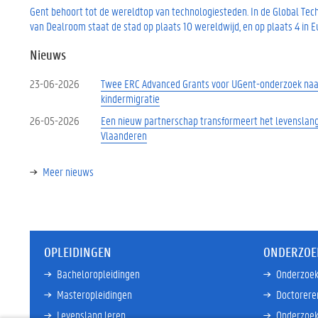
Gent behoort tot de wereldtop van technologiesteden. In de Global Tec
van Dealroom staat de stad op plaats 10 wereldwijd, en op plaats 4 in E
Nieuws
23-06-2026
Twee ERC Advanced Grants voor UGent-onderzoek naar
kindermigratie
26-05-2026
Een nieuw partnerschap transformeert het levenslan
Vlaanderen
Meer nieuws
OPLEIDINGEN
ONDERZOE
Bacheloropleidingen
Onderzoek
Masteropleidingen
Doctorere
Levenslang leren
Onderzoek