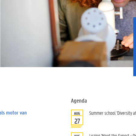
Agenda
als motor van
Summer school 'Diversity a
AUG
27
Lezing 'Meet the Expert - O
AUG