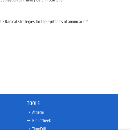
- Radical strategies for the synthesis of amino acids'
TOOLS
Athena
Bibliotheek
TimeEdit