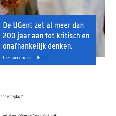
De UGent zet al meer dan
200 jaar aan tot kritisch en
onafhankelijk denken.
Lees meer over de UGent ...
t the workplace'
rganisation of Primary Care in Scotland'