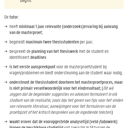
begint
De
tutor:
heeft
minimaal 1 jaar relevante (onderzoeks)ervaring bij aanvang
van de masterproef;
begeleidt
maximum twee thesisstudenten
per jaar;
bespreekt de
planning van het thesiswerk
met de student en
identificeert
deadlines
is het eerste aanspreekpunt
voor de masterproefstudent bij
vragen/problemen en biedt ondersteuning aan de student waar nodig;
ondersteunt de thesisstudent doorheen het masterproefproces, maar
is niet primair verantwoordelijk voor het eindresultaat; (
Dit wil
zeggen dat de begeleider suggesties en adviezen formuleert in elk
stadium van de realisatie, zoals bijv. het geven van tips voor het vinden
van relevante literatuur, aanwijzingen voor het formuleren van de
proefopzet of het kritisch bespreken van de ingediende teksten.
)
waakt erover dat de vooropgestelde analysetijd (veld-/labowerk)
binnen de beschikbare studietijd
valt (verschil in SP tussen de