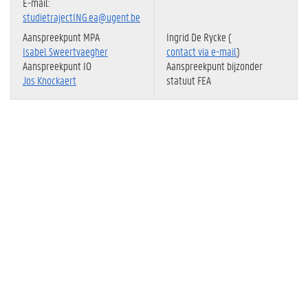
E-mail:
studietrajectING.ea@ugent.be
Ingrid De Rycke (
Aanspreekpunt MPA
contact via e-mail
)
Isabel Sweertvaegher
Aanspreekpunt bijzonder
Aanspreekpunt IO
statuut FEA
Jos Knockaert