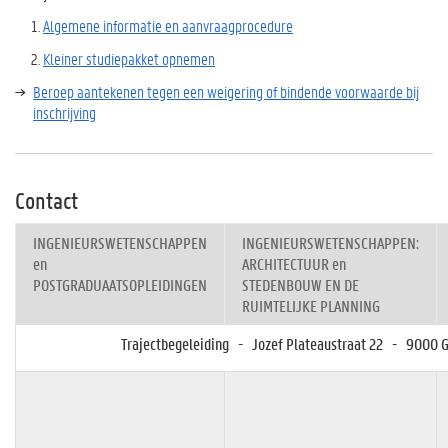
Algemene informatie en aanvraagprocedure
Kleiner studiepakket opnemen
Beroep aantekenen tegen een weigering of bindende voorwaarde bij
inschrijving
Contact
INGENIEURSWETENSCHAPPEN
INGENIEURSWETENSCHAPPEN:
en
ARCHITECTUUR en
POSTGRADUAATSOPLEIDINGEN
STEDENBOUW EN DE
RUIMTELIJKE PLANNING
Trajectbegeleiding - Jozef Plateaustraat 22 - 9000 