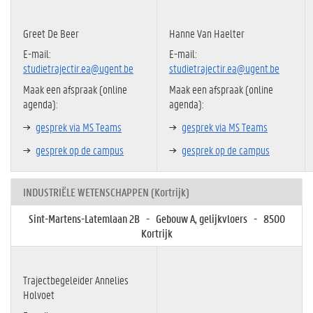
Greet De Beer
Hanne Van Haelter
E-mail:
E-mail:
studietrajectir.ea@ugent.be
studietrajectir.ea@ugent.be
Maak een afspraak (online
Maak een afspraak (online
agenda):
agenda):
gesprek via MS Teams
gesprek via MS Teams
gesprek op de campus
gesprek op de campus
INDUSTRIËLE WETENSCHAPPEN (Kortrijk)
Sint-Martens-Latemlaan 2B - Gebouw A, gelijkvloers - 8500
Kortrijk
Trajectbegeleider Annelies
Holvoet