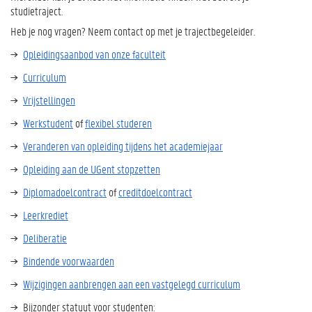
studietraject.
Heb je nog vragen? Neem contact op met je trajectbegeleider.
Opleidingsaanbod van onze faculteit
Curriculum
Vrijstellingen
Werkstudent
of
flexibel studeren
Veranderen van opleiding tijdens het academiejaar
Opleiding aan de UGent stopzetten
Diplomadoelcontract
of
creditdoelcontract
Leerkrediet
Deliberatie
Bindende voorwaarden
Wijzigingen aanbrengen aan een vastgelegd curriculum
Bijzonder statuut voor studenten: