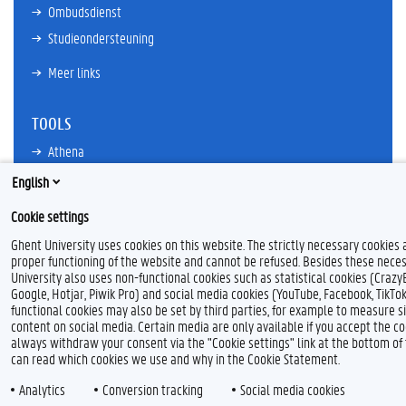
Ombudsdienst
Studieondersteuning
Meer links
TOOLS
Athena
Bibliotheek
English
TimeEdit
Cookie settings
E-mail
Ghent University uses cookies on this website. The strictly necessary cookies 
Ufora
proper functioning of the website and cannot be refused. Besides these neces
University also uses non-functional cookies such as statistical cookies (Crazy
Oasis
Google, Hotjar, Piwik Pro) and social media cookies (YouTube, Facebook, TikTo
Research Explorer
functional cookies may also be set by third parties, for example to measure s
content on social media. Certain media are only available if you accept the co
always withdraw your consent via the "Cookie settings" link at the bottom o
can read which cookies we use and why in the Cookie Statement.
Analytics
Conversion tracking
Social media cookies
F
T
L
Y
I
F