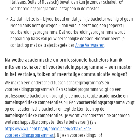
Italiaans, Duits of Russisch) bevat, dan kun je zonder schakel- of
voorbereidingsprogramma instappen in de master.
Als dat niet zo is – bijvoorbeeld omdat je in je bachelor weinig of geen
Nederlands hebt gekregen – dan volg je eerst nog een (beperkt)
voorbereidingsprogramma. Dat voorbereidingsprogramma wordt
bepaald op basis van jouw persoonlijke dossier. Hiervoor neem je
contact op met de trajectbegeleider
Anne Verwaeren
.
Na welke academische en professionele bachelors kan ik –
mits een schakel- of voorbereidingsprogramma – een master
in het vertalen, tolken of meertalige communicatie volgen?
We maken een onderscheid tussen schakelprogramma’s en
voorbereidingsprogramma’s. Een
schakelprogramma
volgt op een
professionele bachelor en brengt je de noodzakelijke
academische en
domeinspecifieke competenties
bij. Een
voorbereidingsprogramma
volgt
op een academische bachelor en legt de klemtoon op de
domeinspecifieke competenties (
je wordt verondersteld de algemeen
wetenschappelijke competenties te beheersen) (zie
https://www.ugent.be/nl/opleidingen/schakel-en-
voorbereidingsprogrammas
). Bij een voorbereidings- of