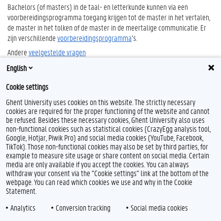
Bachelors (of masters) in de taal- en letterkunde kunnen via een
voorbereidingsprogramma toegang krijgen tot de master in het vertalen,
de master in het tolken of de master in de meertalige communicatie. Er
zijn verschillende
voorbereidingsprogramma
’s.
Andere
veelgestelde vragen
English
Cookie settings
Ghent University uses cookies on this website. The strictly necessary
cookies are required for the proper functioning of the website and cannot
be refused. Besides these necessary cookies, Ghent University also uses
non-functional cookies such as statistical cookies (CrazyEgg analysis tool,
F
L
Y
I
Google, Hotjar, Piwik Pro) and social media cookies (YouTube, Facebook,
a
i
o
n
TikTok). Those non-functional cookies may also be set by third parties, for
c
n
u
s
example to measure site usage or share content on social media. Certain
e
k
T
t
Feedback
media are only available if you accept the cookies. You can always
b
e
u
a
withdraw your consent via the "Cookie settings" link at the bottom of the
Privacy
o
d
b
g
webpage. You can read which cookies we use and why in the Cookie
Disclaimer
o
I
e
r
Statement.
k
n
a
Cookieverklaring
m
Analytics
Conversion tracking
Social media cookies
Toegankelijkheid