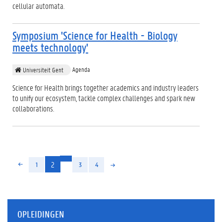
cellular automata.
Symposium 'Science for Health - Biology
meets technology'
Agenda
Universiteit Gent
Science for Health brings together academics and industry leaders
to unify our ecosystem, tackle complex challenges and spark new
collaborations.
(huidige)
2
1
3
4
OPLEIDINGEN