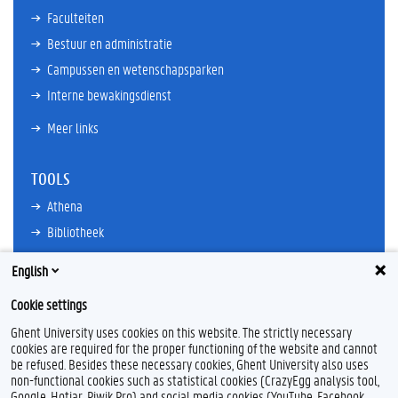
Faculteiten
Bestuur en administratie
Campussen en wetenschapsparken
Interne bewakingsdienst
Meer links
TOOLS
Athena
Bibliotheek
TimeEdit
English
E-mail
Cookie settings
Ufora
Ghent University uses cookies on this website. The strictly necessary
Oasis
cookies are required for the proper functioning of the website and cannot
Research Explorer
be refused. Besides these necessary cookies, Ghent University also uses
non-functional cookies such as statistical cookies (CrazyEgg analysis tool,
Google, Hotjar, Piwik Pro) and social media cookies (YouTube, Facebook,