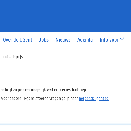
Over de UGent
Jobs
Nieuws
Agenda
Info voor
municatieprijs
chrijf zo precies mogelijk wat er precies fout liep.
. Voor andere IT-gerelateerde vragen ga je naar
helpdesk.ugent.be
.