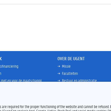
K
OVER DE UGENT
sfinanciering
Missie
n
Faculteiten
 met en voor de maatschappij
Bestuur en administratie
happen Globale Zuiden
Campussen en wetenschapsparke
ties
Interne bewakingsdienst
Meer links
es are required for the proper functioning of the website and cannot be refused.
s (CrazyEgg analysis tool, Google, Hotjar, Piwik Pro) and social media cookies (