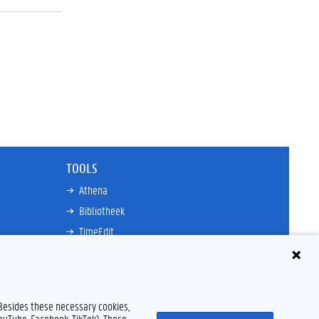
TOOLS
Athena
Bibliotheek
TimeEdit
n
E-mail
Ufora
Oasis
 Besides these necessary cookies,
Research Explorer
YouTube, Facebook, TikTok). Those