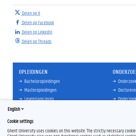
Delen op X
Delen op Facebook
Delen op LinkedIn
Delen op Threads
OPLEIDINGEN
ONDERZOE
Bacheloropleidingen
Onderzoek
Masteropleidingen
Doctorere
Levenslang leren
Onderzoek
Partnersc
English
Meer links
Core Facili
Cookie settings
Meer links
Ghent University uses cookies on this website. The strictly necessary cooki
Ghent University also uses non-functional cookies such as statistical cookie