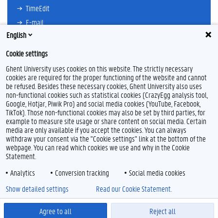
TimeEdit
E-mail
English
Ufora
Oasis
Cookie settings
Research Explorer
Ghent University uses cookies on this website. The strictly necessary
cookies are required for the proper functioning of the website and cannot
be refused. Besides these necessary cookies, Ghent University also uses
non-functional cookies such as statistical cookies (CrazyEgg analysis tool,
F
L
Y
I
Google, Hotjar, Piwik Pro) and social media cookies (YouTube, Facebook,
a
i
o
n
TikTok). Those non-functional cookies may also be set by third parties, for
c
n
u
s
example to measure site usage or share content on social media. Certain
e
k
T
t
Feedback
media are only available if you accept the cookies. You can always
b
e
u
a
withdraw your consent via the "Cookie settings" link at the bottom of the
Privacy
o
d
b
g
webpage. You can read which cookies we use and why in the Cookie
Disclaimer
o
I
e
r
Statement.
k
n
a
Cookieverklaring
m
Analytics
Conversion tracking
Social media cookies
Toegankelijkheid
Show detailed settings
Read our Cookie Statement.
© 2026 Universiteit Gent
Agree to all
Reject all