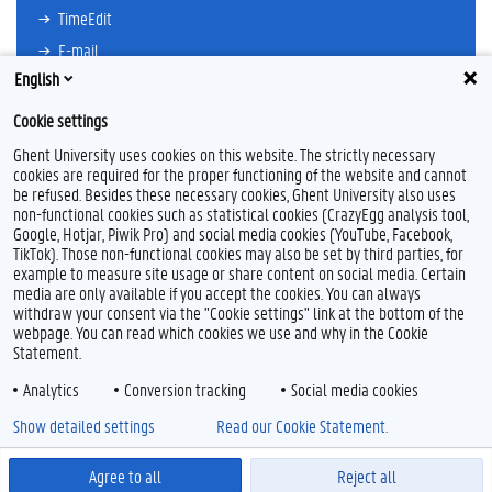
TimeEdit
E-mail
English
Ufora
Oasis
Cookie settings
Research Explorer
Ghent University uses cookies on this website. The strictly necessary
cookies are required for the proper functioning of the website and cannot
be refused. Besides these necessary cookies, Ghent University also uses
non-functional cookies such as statistical cookies (CrazyEgg analysis tool,
F
L
Y
I
Google, Hotjar, Piwik Pro) and social media cookies (YouTube, Facebook,
a
i
o
n
TikTok). Those non-functional cookies may also be set by third parties, for
c
n
u
s
example to measure site usage or share content on social media. Certain
e
k
T
t
Feedback
media are only available if you accept the cookies. You can always
b
e
u
a
withdraw your consent via the "Cookie settings" link at the bottom of the
Privacy
o
d
b
g
webpage. You can read which cookies we use and why in the Cookie
Disclaimer
o
I
e
r
Statement.
k
n
a
Cookieverklaring
m
Analytics
Conversion tracking
Social media cookies
Toegankelijkheid
Show detailed settings
Read our Cookie Statement.
© 2026 Universiteit Gent
Agree to all
Reject all