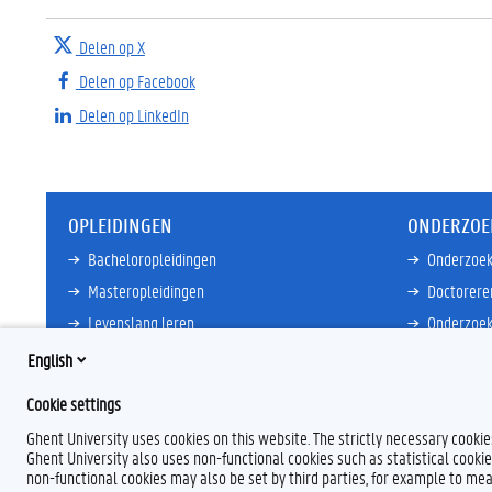
Delen op X
Delen op Facebook
Delen op LinkedIn
OPLEIDINGEN
ONDERZOE
Bacheloropleidingen
Onderzoek
Masteropleidingen
Doctorere
Levenslang leren
Onderzoek
Partnersc
English
Meer links
Core Facili
Cookie settings
Meer links
Ghent University uses cookies on this website. The strictly necessary cooki
Ghent University also uses non-functional cookies such as statistical cookie
non-functional cookies may also be set by third parties, for example to mea