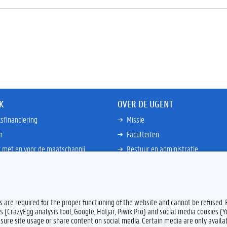
K
OVER DE UGENT
sfinanciering
Missie
n
Faculteiten
 met en voor de maatschappij
Bestuur en administratie
happen Globale Zuiden
Campussen en wetenschapsparke
ties
Interne bewakingsdienst
Meer links
es are required for the proper functioning of the website and cannot be refused.
s (CrazyEgg analysis tool, Google, Hotjar, Piwik Pro) and social media cookies (
sure site usage or share content on social media. Certain media are only availab