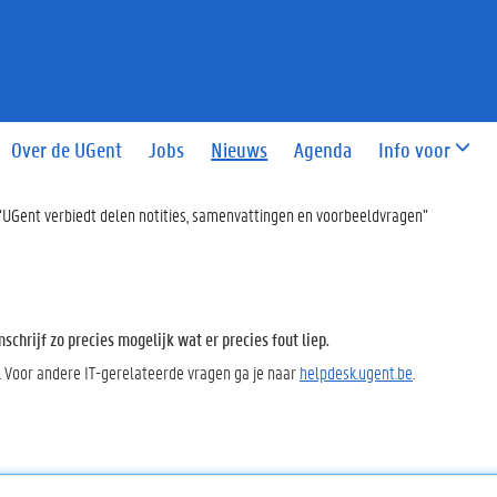
Over de UGent
Jobs
Nieuws
Agenda
Info voor
“UGent verbiedt delen notities, samenvattingen en voorbeeldvragen”
chrijf zo precies mogelijk wat er precies fout liep.
. Voor andere IT-gerelateerde vragen ga je naar
helpdesk.ugent.be
.