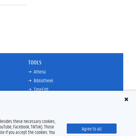
TOOLS
Athena
Bibliotheek
TimeEdit
n
E-mail
Ufora
Oasis
 Besides these necessary cookies,
Research Explorer
YouTube, Facebook, TikTok). Those
Agree to all
le if you accept the cookies. You