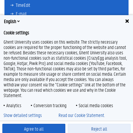
TimeEdit
E-mail
English
Ufora
Oasis
Cookie settings
Research Explorer
Ghent University uses cookies on this website. The strictly necessary
cookies are required for the proper functioning of the website and cannot
be refused. Besides these necessary cookies, Ghent University also uses
non-functional cookies such as statistical cookies (CrazyEgg analysis tool,
F
L
Y
I
Google, Hotjar, Piwik Pro) and social media cookies (YouTube, Facebook,
a
i
o
n
TikTok). Those non-functional cookies may also be set by third parties, for
c
n
u
s
example to measure site usage or share content on social media. Certain
e
k
T
t
Feedback
media are only available if you accept the cookies. You can always
b
e
u
a
withdraw your consent via the "Cookie settings" link at the bottom of the
Privacy
o
d
b
g
webpage. You can read which cookies we use and why in the Cookie
Disclaimer
o
I
e
r
Statement.
k
n
a
Cookieverklaring
m
Analytics
Conversion tracking
Social media cookies
Toegankelijkheid
Show detailed settings
Read our Cookie Statement.
© 2026 Universiteit Gent
Agree to all
Reject all