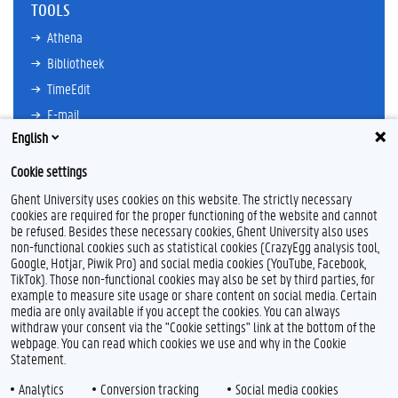
TOOLS
Athena
Bibliotheek
TimeEdit
E-mail
English
Ufora
Oasis
Cookie settings
Research Explorer
Ghent University uses cookies on this website. The strictly necessary
cookies are required for the proper functioning of the website and cannot
be refused. Besides these necessary cookies, Ghent University also uses
non-functional cookies such as statistical cookies (CrazyEgg analysis tool,
F
L
Y
I
Google, Hotjar, Piwik Pro) and social media cookies (YouTube, Facebook,
a
i
o
n
TikTok). Those non-functional cookies may also be set by third parties, for
c
n
u
s
example to measure site usage or share content on social media. Certain
e
k
T
t
Feedback
media are only available if you accept the cookies. You can always
b
e
u
a
withdraw your consent via the "Cookie settings" link at the bottom of the
Privacy
o
d
b
g
webpage. You can read which cookies we use and why in the Cookie
Disclaimer
o
I
e
r
Statement.
k
n
a
Cookieverklaring
m
Analytics
Conversion tracking
Social media cookies
Toegankelijkheid