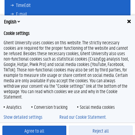
TimeEdit
E-mail
English
Ufora
Oasis
Cookie settings
Research Explorer
Ghent University uses cookies on this website. The strictly necessary
cookies are required for the proper functioning of the website and cannot
be refused. Besides these necessary cookies, Ghent University also uses
non-functional cookies such as statistical cookies (CrazyEgg analysis tool,
F
L
Y
I
Google, Hotjar, Piwik Pro) and social media cookies (YouTube, Facebook,
a
i
o
n
TikTok). Those non-functional cookies may also be set by third parties, for
c
n
u
s
example to measure site usage or share content on social media. Certain
e
k
T
t
Feedback
media are only available if you accept the cookies. You can always
b
e
u
a
withdraw your consent via the "Cookie settings" link at the bottom of the
Privacy
o
d
b
g
webpage. You can read which cookies we use and why in the Cookie
Disclaimer
o
I
e
r
Statement.
k
n
a
Cookieverklaring
m
Analytics
Conversion tracking
Social media cookies
Toegankelijkheid
Show detailed settings
Read our Cookie Statement.
© 2026 Universiteit Gent
Agree to all
Reject all