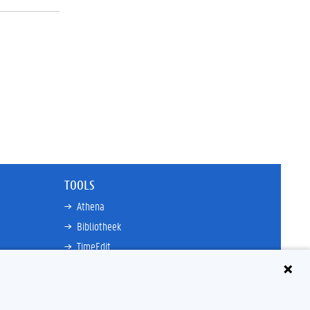
TOOLS
Athena
Bibliotheek
TimeEdit
n
E-mail
Ufora
Oasis