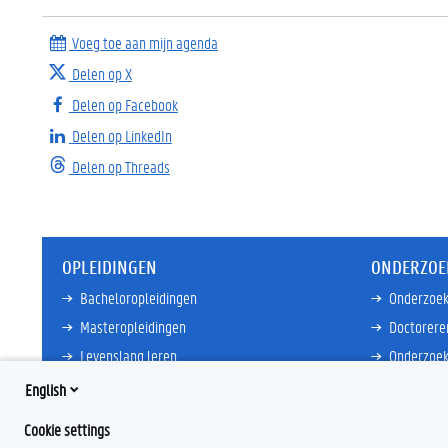
Voeg toe aan mijn agenda
Delen op X
Delen op Facebook
Delen op LinkedIn
Delen op Threads
OPLEIDINGEN
ONDERZOE
Bacheloropleidingen
Onderzoek
Masteropleidingen
Doctorere
Levenslang leren
Onderzoek
Partnersc
English
Meer links
Core Facili
Cookie settings