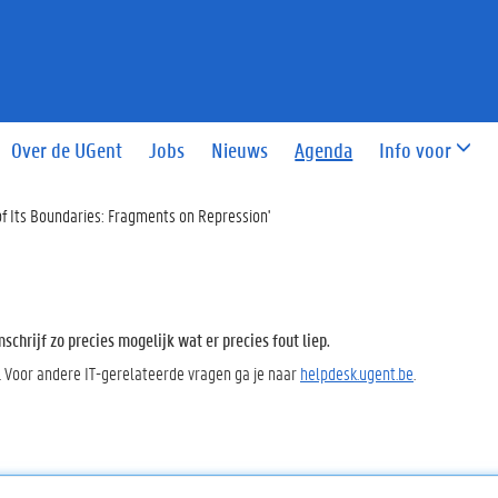
Over de UGent
Jobs
Nieuws
Agenda
Info voor
f Its Boundaries: Fragments on Repression'
chrijf zo precies mogelijk wat er precies fout liep.
. Voor andere IT-gerelateerde vragen ga je naar
helpdesk.ugent.be
.