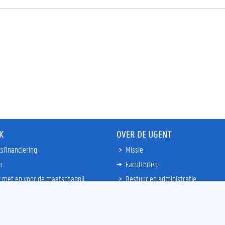
K
OVER DE UGENT
sfinanciering
Missie
n
Faculteiten
 met en voor de maatschappij
Bestuur en administratie
happen Globale Zuiden
Campussen en wetenschapsparke
ties
Interne bewakingsdienst