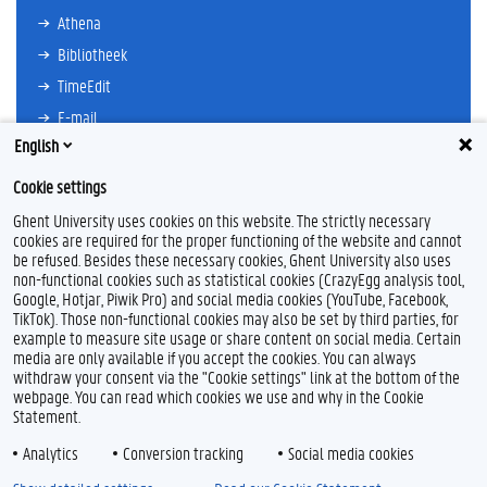
Athena
Bibliotheek
TimeEdit
E-mail
English
Ufora
Oasis
Cookie settings
Research Explorer
Ghent University uses cookies on this website. The strictly necessary
cookies are required for the proper functioning of the website and cannot
be refused. Besides these necessary cookies, Ghent University also uses
non-functional cookies such as statistical cookies (CrazyEgg analysis tool,
F
L
Y
I
Google, Hotjar, Piwik Pro) and social media cookies (YouTube, Facebook,
a
i
o
n
TikTok). Those non-functional cookies may also be set by third parties, for
c
n
u
s
example to measure site usage or share content on social media. Certain
e
k
T
t
Feedback
media are only available if you accept the cookies. You can always
b
e
u
a
withdraw your consent via the "Cookie settings" link at the bottom of the
Privacy
o
d
b
g
webpage. You can read which cookies we use and why in the Cookie
Disclaimer
o
I
e
r
Statement.
k
n
a
Cookieverklaring
m
Analytics
Conversion tracking
Social media cookies
Toegankelijkheid