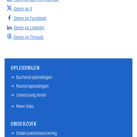
Delen op X
Delen op Facebook
Delen op LinkedIn
Delen op Threads
OPLEIDINGEN
Bacheloropleidingen
Masteropleidingen
Levenslang leren
Meer links
ONDERZOEK
Onderzoeksfinanciering