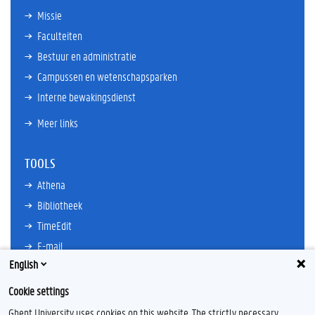
Missie
Faculteiten
Bestuur en administratie
Campussen en wetenschapsparken
Interne bewakingsdienst
Meer links
TOOLS
Athena
Bibliotheek
TimeEdit
E-mail
English
Ufora
Oasis
Cookie settings
Research Explorer
Ghent University uses cookies on this website. The strictly necessary