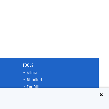
TOOLS
Athena
Bibliotheek
TimeEdit
n
E-mail
Ufora
Oasis