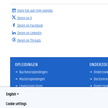
Voeg toe aan mijn agenda
Delen op X
Delen op Facebook
Delen op LinkedIn
Delen op Threads
OPLEIDINGEN
ONDERZOE
Bacheloropleidingen
Onderzoek
Masteropleidingen
Doctorere
Levenslang leren
Onderzoek
Partnersc
English
Meer links
Core Facili
Cookie settings