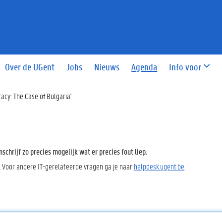
Over de UGent
Jobs
Nieuws
Agenda
Info voor
acy: The Case of Bulgaria'
chrijf zo precies mogelijk wat er precies fout liep.
. Voor andere IT-gerelateerde vragen ga je naar
helpdesk.ugent.be
.