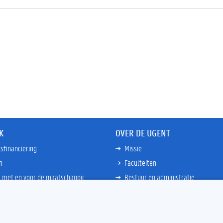
K
OVER DE UGENT
sfinanciering
Missie
n
Faculteiten
 met en voor de maatschappij
Bestuur en administratie
happen Globale Zuiden
Campussen en wetenschapsparke
ties
Interne bewakingsdienst