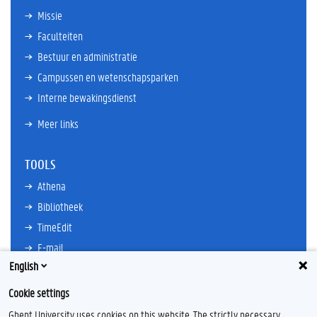
Missie
Faculteiten
Bestuur en administratie
Campussen en wetenschapsparken
Interne bewakingsdienst
Meer links
TOOLS
Athena
Bibliotheek
TimeEdit
E-mail
English
Ufora
Oasis
Cookie settings
Research Explorer
Ghent University uses cookies on this website. The strictly necessary