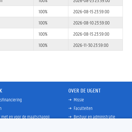
en
100%
2026-08-23 23:59:00
100%
2026-08-15 23:59:00
100%
2026-08-10 23:59:00
100%
2026-08-15 23:59:00
100%
2026-11-30 23:59:00
K
OVER DE UGENT
sfinanciering
Missie
n
Faculteiten
 met en voor de maatschappij
Bestuur en administratie
happen Globale Zuiden
Campussen en wetenschapsparke