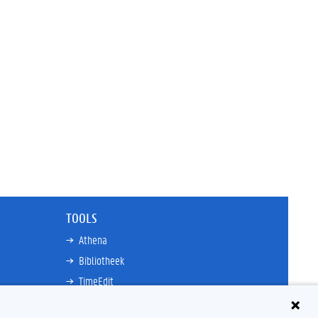
TOOLS
Athena
Bibliotheek
TimeEdit
n
E-mail