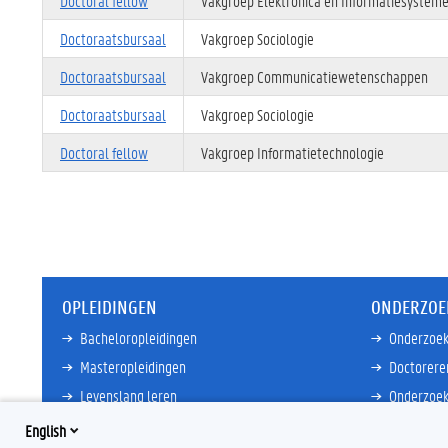
Doctoral fellow
Vakgroep Elektronica en Informatiesystem
Doctoraatsbursaal
Vakgroep Sociologie
Doctoraatsbursaal
Vakgroep Communicatiewetenschappen
Doctoraatsbursaal
Vakgroep Sociologie
Doctoral fellow
Vakgroep Informatietechnologie
OPLEIDINGEN
ONDERZOE
Bacheloropleidingen
Onderzoek
Masteropleidingen
Doctorere
Levenslang leren
Onderzoek
Partnersc
English
Meer links