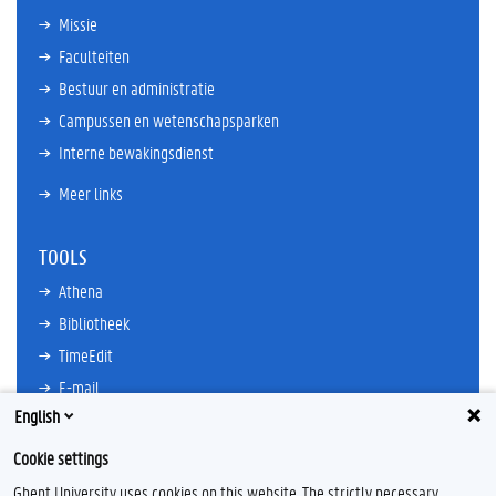
Missie
Faculteiten
Bestuur en administratie
Campussen en wetenschapsparken
Interne bewakingsdienst
Meer links
TOOLS
Athena
Bibliotheek
TimeEdit
E-mail
English
Ufora
Oasis
Cookie settings
Research Explorer
Ghent University uses cookies on this website. The strictly necessary