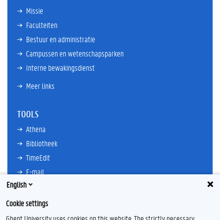
Missie
Faculteiten
Bestuur en administratie
Campussen en wetenschapsparken
Interne bewakingsdienst
Meer links
TOOLS
Athena
Bibliotheek
TimeEdit
E-mail
English
Ufora
Oasis
Cookie settings
Research Explorer
Ghent University uses cookies on this website. The strictly necessary