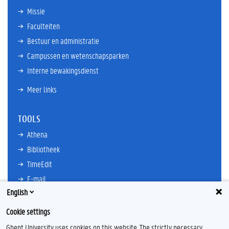
Missie
Faculteiten
Bestuur en administratie
Campussen en wetenschapsparken
Interne bewakingsdienst
Meer links
TOOLS
Athena
Bibliotheek
TimeEdit
E-mail
English
Ufora
Oasis
Cookie settings
Research Explorer
Ghent University uses cookies on this website. The strictly necessary