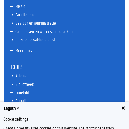
Missie
Faculteiten
Bestuur en administratie
Campussen en wetenschapsparken
Interne bewakingsdienst
Meer links
TOOLS
Athena
Bibliotheek
TimeEdit
E-mail
English
Ufora
Oasis
Cookie settings
Research Explorer
Ghent University uses cookies on this website. The strictly necessary