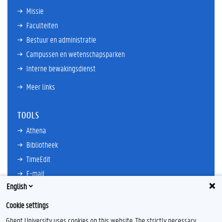
Missie
Faculteiten
Bestuur en administratie
Campussen en wetenschapsparken
Interne bewakingsdienst
Meer links
TOOLS
Athena
Bibliotheek
TimeEdit
E-mail
English
Ufora
Oasis
Cookie settings
Research Explorer
Ghent University uses cookies on this website. The strictly necessary