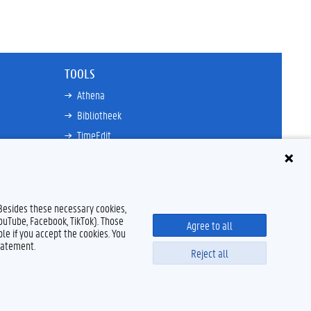
TOOLS
Athena
Bibliotheek
TimeEdit
n
E-mail
Ufora
Oasis
 Besides these necessary cookies,
Research Explorer
YouTube, Facebook, TikTok). Those
Agree to all
le if you accept the cookies. You
tatement.
Reject all
claimer
Cookieverklaring
Toegankelijkheid
© 2026 Universiteit Gent