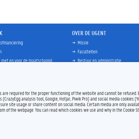
K
OVER DE UGENT
sfinanciering
Missie
n
Faculteiten
 met en voor de maatschappij
Bestuur en administratie
happen Globale Zuiden
Campussen en wetenschapsparke
ties
Interne bewakingsdienst
Meer links
es are required for the proper functioning of the website and cannot be refused.
s (CrazyEgg analysis tool, Google, Hotjar, Piwik Pro) and social media cookies (
sure site usage or share content on social media. Certain media are only availab
ttom of the webpage. You can read which cookies we use and why in the Cookie S
Feedback
Privacy
Dis