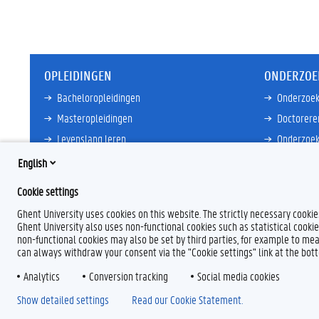
OPLEIDINGEN
ONDERZOE
Bacheloropleidingen
Onderzoek
Masteropleidingen
Doctorere
Levenslang leren
Onderzoek
Partnersc
English
Meer links
Core Facili
Cookie settings
Meer links
Ghent University uses cookies on this website. The strictly necessary cooki
Ghent University also uses non-functional cookies such as statistical cookie
non-functional cookies may also be set by third parties, for example to mea
can always withdraw your consent via the "Cookie settings" link at the bo
Analytics
F
Conversion tracking
L
Y
I
Social media cookies
a
i
o
n
Show detailed settings
Read our Cookie Statement.
c
n
u
s
e
k
T
t