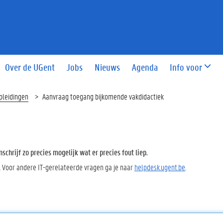
Over de UGent
Jobs
Nieuws
Agenda
Info voor
pleidingen
Aanvraag toegang bijkomende vakdidactiek
chrijf zo precies mogelijk wat er precies fout liep.
. Voor andere IT-gerelateerde vragen ga je naar
helpdesk.ugent.be
.