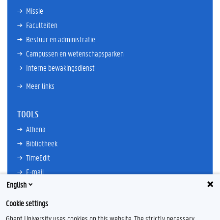
Missie
Faculteiten
Bestuur en administratie
Campussen en wetenschapsparken
Interne bewakingsdienst
Meer links
TOOLS
Athena
Bibliotheek
TimeEdit
E-mail
English
Ufora
Oasis
Cookie settings
Research Explorer
Ghent University uses cookies on this website. The strictly necessary