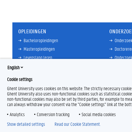
OPLEIDINGEN
ONDERZOE
Bacheloropleidingen
Onderzoek
Masteropleidingen
Doctorere
Levenslang leren
Onderzoek
Partnersc
English
Meer links
Core Facili
Cookie settings
Meer links
Ghent University uses cookies on this website. The strictly necessary cooki
Ghent University also uses non-functional cookies such as statistical cookie
non-functional cookies may also be set by third parties, for example to mea
can always withdraw your consent via the "Cookie settings" link at the bo
Analytics
F
Conversion tracking
L
Y
I
Social media cookies
a
i
o
n
Show detailed settings
Read our Cookie Statement.
c
n
u
s
e
k
T
t