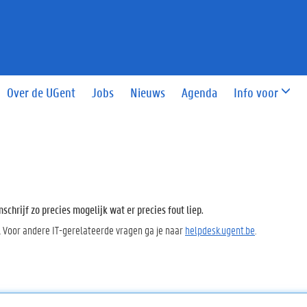
Over de UGent
Jobs
Nieuws
Agenda
Info voor
chrijf zo precies mogelijk wat er precies fout liep.
. Voor andere IT-gerelateerde vragen ga je naar
helpdesk.ugent.be
.