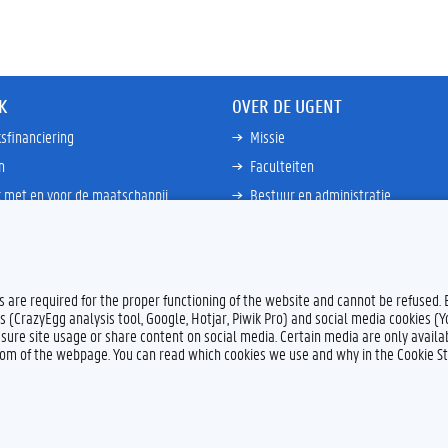
K
OVER DE UGENT
sfinanciering
Missie
n
Faculteiten
 met en voor de maatschappij
Bestuur en administratie
happen Globale Zuiden
Campussen en wetenschapsparke
ties
Interne bewakingsdienst
Meer links
es are required for the proper functioning of the website and cannot be refused.
s (CrazyEgg analysis tool, Google, Hotjar, Piwik Pro) and social media cookies (
sure site usage or share content on social media. Certain media are only availab
ttom of the webpage. You can read which cookies we use and why in the Cookie S
Feedback
Privacy
Dis