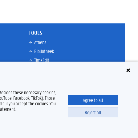
TOOLS
Athena
Bibliotheek
TimeEdit
n
E-mail
Ufora
Oasis
 Besides these necessary cookies,
Research Explorer
YouTube, Facebook, TikTok). Those
Agree to all
le if you accept the cookies. You
tatement.
Reject all
claimer
Cookieverklaring
Toegankelijkheid
© 2026 Universiteit Gent