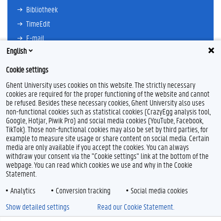
Bibliotheek
TimeEdit
E-mail
English
Ufora
Oasis
Cookie settings
Research Explorer
Ghent University uses cookies on this website. The strictly necessary
cookies are required for the proper functioning of the website and cannot
be refused. Besides these necessary cookies, Ghent University also uses
non-functional cookies such as statistical cookies (CrazyEgg analysis tool,
F
L
Y
I
Google, Hotjar, Piwik Pro) and social media cookies (YouTube, Facebook,
a
i
o
n
TikTok). Those non-functional cookies may also be set by third parties, for
c
n
u
s
example to measure site usage or share content on social media. Certain
e
k
T
t
Feedback
media are only available if you accept the cookies. You can always
b
e
u
a
withdraw your consent via the "Cookie settings" link at the bottom of the
Privacy
o
d
b
g
webpage. You can read which cookies we use and why in the Cookie
Disclaimer
o
I
e
r
Statement.
k
n
a
Cookieverklaring
m
Analytics
Conversion tracking
Social media cookies
Toegankelijkheid
Show detailed settings
Read our Cookie Statement.
© 2026 Universiteit Gent