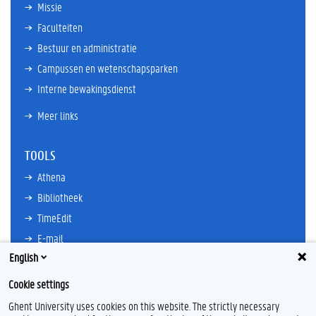
Missie
Faculteiten
Bestuur en administratie
Campussen en wetenschapsparken
Interne bewakingsdienst
Meer links
TOOLS
Athena
Bibliotheek
TimeEdit
E-mail
English
Ufora
Oasis
Cookie settings
Research Explorer
Ghent University uses cookies on this website. The strictly necessary