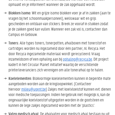
opmaakt en je informeert wanneer de zak opgehaald wordt.
Blokken isomo
: Wit en grijze isomo blokken voer je af in zakken (aan te
vragen bij het schoonmaakpersoneel), weliswaar wit en grijs
gescheiden en ontdaan van stickers. Breek ze vooraf in stukken zodat
je de zakken goed kan vullen. Wanneer een zak vol is, contacteer dan
Campus en Gebouw.
Toners
: Alle types toners, tonerpotten, afvalboxen met tonerstof en
cartridges worden nu ingezameld door één partner, nl. Recyca. Het
door Recyca ingezamelde materiaal wordt gerecycleerd. Vraag
inzameldozen of een ophaling aan bij
ophaling@recyca.be
. Dit project
kadert in het Circular Planet initiatief waarbij de verschillende
printerleveranciers zich verenigen om alle tonerafval op te halen.
Koelelementen
: Blokvormige koelelementen kunnen in beperkte mate
aangeboden worden aan de kringloopwinkel. (Contacteer
hiervoor
milieu@ugent.be
) Zakjes met koelvloeistof kunnen evt. dienen
voor medische toepassingen. Indien hergebruik niet mogelijk is, kan de
ongevaarlijke koelvloeistof uitgegoten worden in de gootsteen en
kunnen de lege zakjes ingezameld worden met de ‘plastics’.
Vaten medisch afval
: De afvalvaten voor medisch afval bestaan nu uit