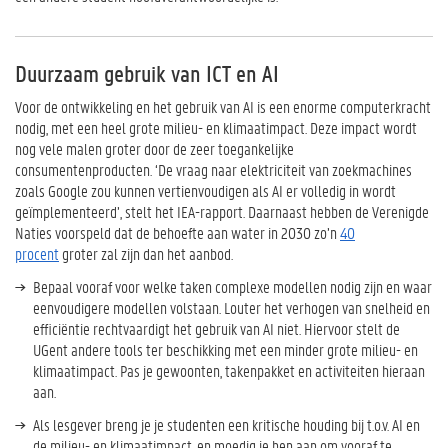
Duurzaam gebruik van ICT en AI
Voor de ontwikkeling en het gebruik van AI is een enorme computerkracht
nodig, met een heel grote milieu- en klimaatimpact. Deze impact wordt
nog vele malen groter door de zeer toegankelijke
consumentenproducten. ‘De vraag naar elektriciteit van zoekmachines
zoals Google zou kunnen vertienvoudigen als AI er volledig in wordt
geïmplementeerd’, stelt het IEA-rapport. Daarnaast hebben de Verenigde
Naties voorspeld dat de behoefte aan water in 2030 zo’n
40
procent
groter zal zijn dan het aanbod.
Bepaal vooraf voor welke taken complexe modellen nodig zijn en waar
eenvoudigere modellen volstaan. Louter het verhogen van snelheid en
efficiëntie rechtvaardigt het gebruik van AI niet. Hiervoor stelt de
UGent andere tools ter beschikking met een minder grote milieu- en
klimaatimpact. Pas je gewoonten, takenpakket en activiteiten hieraan
aan.
Als lesgever breng je je studenten een kritische houding bij t.o.v. AI en
de milieu- en klimaatimpact, en moedig je hen aan om vooraf te