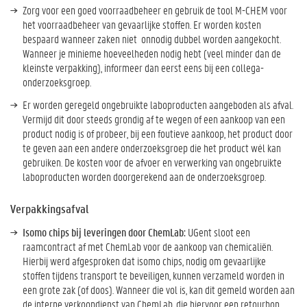
Zorg voor een goed voorraadbeheer en gebruik de tool M-CHEM voor
het voorraadbeheer van gevaarlijke stoffen. Er worden kosten
bespaard wanneer zaken niet onnodig dubbel worden aangekocht.
Wanneer je minieme hoeveelheden nodig hebt (veel minder dan de
kleinste verpakking), informeer dan eerst eens bij een collega-
onderzoeksgroep.
Er worden geregeld ongebruikte laboproducten aangeboden als afval.
Vermijd dit door steeds grondig af te wegen of een aankoop van een
product nodig is of probeer, bij een foutieve aankoop, het product door
te geven aan een andere onderzoeksgroep die het product wél kan
gebruiken. De kosten voor de afvoer en verwerking van ongebruikte
laboproducten worden doorgerekend aan de onderzoeksgroep.
Verpakkingsafval
Isomo chips bij leveringen door ChemLab:
UGent sloot een
raamcontract af met ChemLab voor de aankoop van chemicaliën.
Hierbij werd afgesproken dat isomo chips, nodig om gevaarlijke
stoffen tijdens transport te beveiligen, kunnen verzameld worden in
een grote zak (of doos). Wanneer die vol is, kan dit gemeld worden aan
de interne verkoopdienst van ChemLab, die hiervoor een retourbon