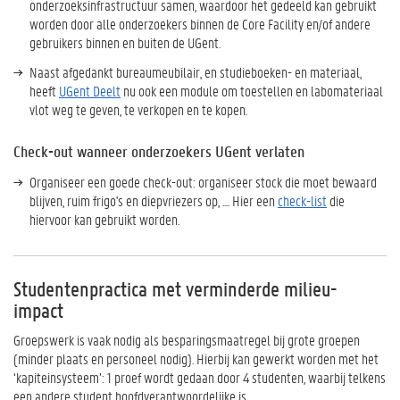
onderzoeksinfrastructuur samen, waardoor het gedeeld kan gebruikt
worden door alle onderzoekers binnen de Core Facility en/of andere
gebruikers binnen en buiten de UGent.
Naast afgedankt bureaumeubilair, en studieboeken- en materiaal,
heeft
UGent Deelt
nu ook een module om toestellen en labomateriaal
vlot weg te geven, te verkopen en te kopen.
Check-out wanneer onderzoekers UGent verlaten
Organiseer een goede check-out: organiseer stock die moet bewaard
blijven, ruim frigo's en diepvriezers op, .... Hier een
check-list
die
hiervoor kan gebruikt worden.
Studentenpractica met verminderde milieu-
impact
Groepswerk is vaak nodig als besparingsmaatregel bij grote groepen
(minder plaats en personeel nodig). Hierbij kan gewerkt worden met het
‘kapiteinsysteem’: 1 proef wordt gedaan door 4 studenten, waarbij telkens
een andere student hoofdverantwoordelijke is.