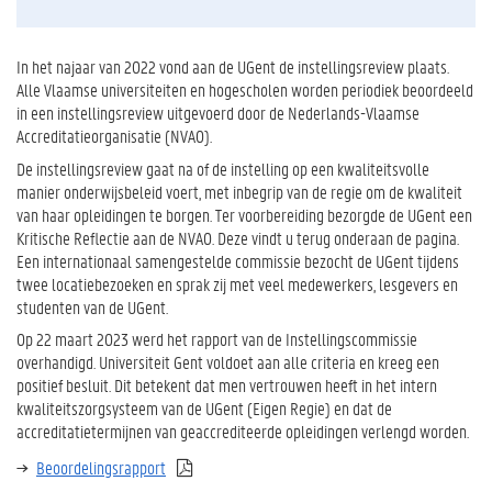
In het najaar van 2022 vond aan de UGent de instellingsreview plaats.
Alle Vlaamse universiteiten en hogescholen worden periodiek beoordeeld
in een instellingsreview uitgevoerd door de Nederlands-Vlaamse
Accreditatieorganisatie (NVAO).
De instellingsreview gaat na of de instelling op een kwaliteitsvolle
manier onderwijsbeleid voert, met inbegrip van de regie om de kwaliteit
van haar opleidingen te borgen. Ter voorbereiding bezorgde de UGent een
Kritische Reflectie aan de NVAO. Deze vindt u terug onderaan de pagina.
Een internationaal samengestelde commissie bezocht de UGent tijdens
twee locatiebezoeken en sprak zij met veel medewerkers, lesgevers en
studenten van de UGent.
Op 22 maart 2023 werd het rapport van de Instellingscommissie
overhandigd. Universiteit Gent voldoet aan alle criteria en kreeg een
positief besluit. Dit betekent dat men vertrouwen heeft in het intern
kwaliteitszorgsysteem van de UGent (Eigen Regie) en dat de
accreditatietermijnen van geaccrediteerde opleidingen verlengd worden.
Beoordelingsrapport