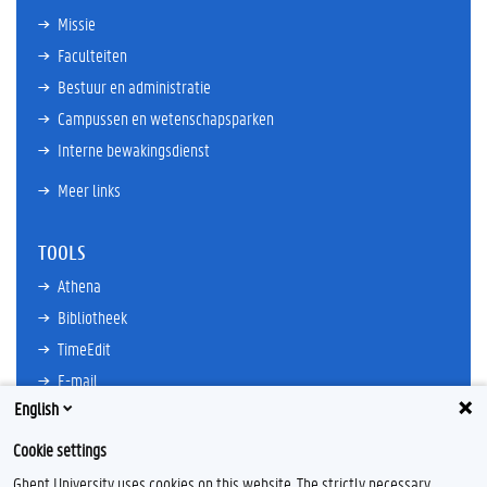
Missie
Faculteiten
Bestuur en administratie
Campussen en wetenschapsparken
Interne bewakingsdienst
Meer links
TOOLS
Athena
Bibliotheek
TimeEdit
E-mail
English
Ufora
Oasis
Cookie settings
Research Explorer
Ghent University uses cookies on this website. The strictly necessary