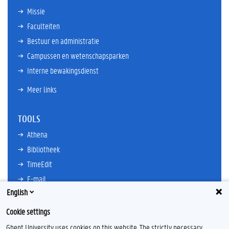
Missie
Faculteiten
Bestuur en administratie
Campussen en wetenschapsparken
Interne bewakingsdienst
Meer links
TOOLS
Athena
Bibliotheek
TimeEdit
E-mail
English
Ufora
Oasis
Cookie settings
Research Explorer
Ghent University uses cookies on this website. The strictly necessary