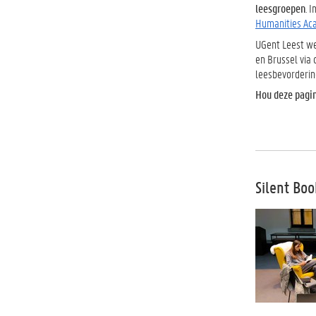
leesgroepen
.
I
Humanities Ac
UGent Leest w
en Brussel via
leesbevordering
Hou deze pagin
Silent Bo