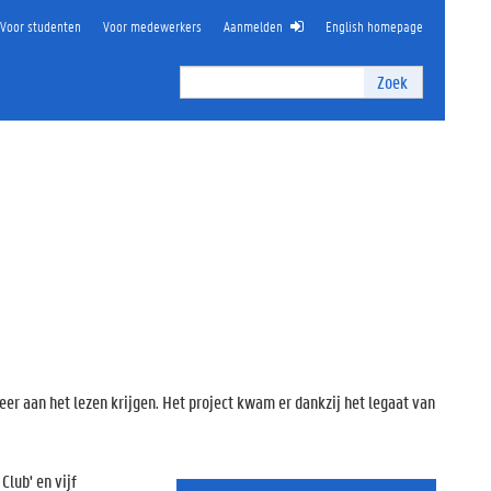
Voor studenten
Voor medewerkers
Aanmelden
English homepage
Zoek
Zoek
I
n
t
e
r
n
z
o
e
k
e
n
er aan het lezen krijgen. Het project kwam er dankzij het legaat van
Club' en vijf