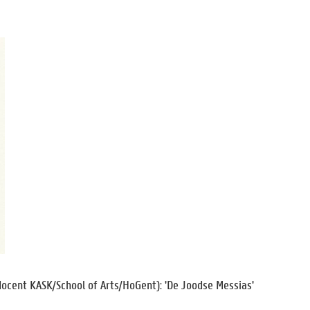
 docent KASK/School of Arts/HoGent)
'De Joodse Messias'
: