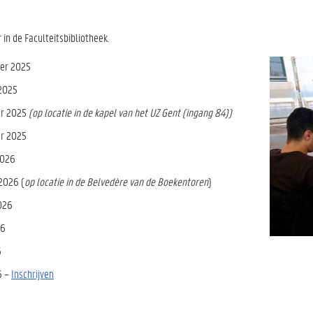
r
in de Faculteitsbibliotheek.
er 2025
 2025
er 2025
(op locatie in de kapel van het UZ Gent (ingang 84))
r 2025
2026
 2026 (
op locatie in de Belvedère van de Boekentoren
)
026
26
6
6 –
Inschrijven