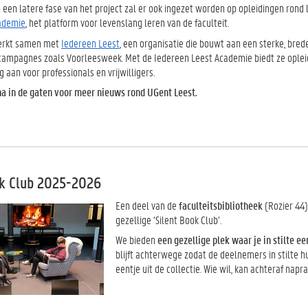
n een latere fase van het project zal er ook ingezet worden op opleidingen rond
ademie
, het platform voor levenslang leren van de faculteit.
erkt samen met
Iedereen Leest
, een organisatie die bouwt aan een sterke, bred
 campagnes zoals Voorleesweek. Met de Iedereen Leest Academie biedt ze oplei
 aan voor professionals en vrijwilligers.
a in de gaten voor meer nieuws rond UGent Leest.
ok Club 2025-2026
Een deel van de
faculteitsbibliotheek
(Rozier 44
gezellige ‘Silent Book Club’.
We bieden
een gezellige plek waar je in stilte ee
blijft achterwege zodat de deelnemers in stilte h
eentje uit de collectie. Wie wil, kan achteraf napra