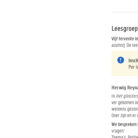
Leesgroep
Vijf fervente l
alumni). De le
Insc
Per l
Herwig Reyna
In
Het glinster
ver gekomen om 
weleens gezonge
Over zijn en er 
We bespreken 
vragen.’
Thema’s: Politi