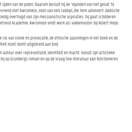
lijden van de joden. Daarom besluit hij de ‘vijanden van het geluk’ te
bevriend met Awromele, zoon van een rabbijn, die hem adviseert Jiddische
edig overtuigd van zijn messianistische aspiraties: hij gaat schilderen
etveld Academie. Awromele vindt werk als vakkenvuller bij Albert Heijn.
 rol van ironie en provocatie, de ethische spanningen in het boek en de
it inzet, komt uitgebreid aan bod.
n auteur over representatie, identiteit en macht. Vanuit zijn artistieke
t hij op Grunbergs roman en op de vraag hoe literatuur kan functioneren