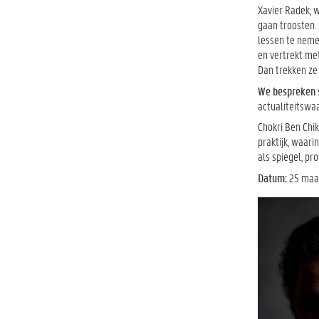
Xavier Radek, w
gaan troosten. 
lessen te nemen
en vertrekt met
Dan trekken ze
We bespreken
actualiteitswa
Chokri Ben Chik
praktijk, waari
als spiegel, pr
Datum:
25 maar