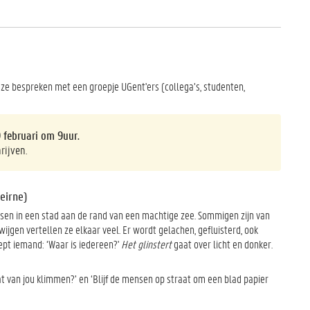
ze bespreken met een groepje UGent'ers (collega’s, studenten,
9 februari om 9uur.
rijven.
eirne)
sen in een stad aan de rand van een machtige zee. Sommigen zijn van
jgen vertellen ze elkaar veel. Er wordt gelachen, gefluisterd, ook
ept iemand: ‘Waar is iedereen?'
Het glinstert
gaat over licht en donker.
dat van jou klimmen?’ en ‘Blijf de mensen op straat om een blad papier