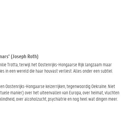
mars’ (Joseph Roth)
milie Trotta, terwijl het Oostenrijks-Hongaarse Rijk langzaam maar
lies in een wereld die haar houvast verliest. Alles onder een subtiel
 en Oostenrijks-Hongaarse keizerrijken, tegenwoordig Oekraïne. Niet
ctuele manier) over het uiteenvallen van Europa, over heimat, vluchten
indheid, over alcoholzucht, psychiatrie en nog heel wat dingen meer.