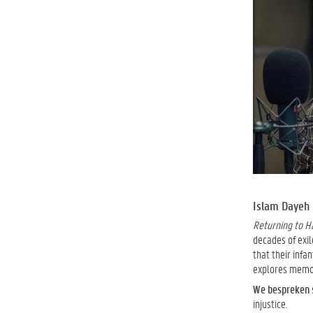
Islam Dayeh 
Returning to H
decades of exil
that their infa
explores memory
We bespreken 
injustice.