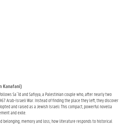
an Kanafani)
t follows Saʿīd and Safiyya, a Palestinian couple who, after nearly two
67 Arab-Israeli War. Instead of finding the place they left, they discover
dopted and raised as a Jewish Israeli. This compact, powerful novella
acement and exile.
d belonging; memory and loss; how literature responds to historical