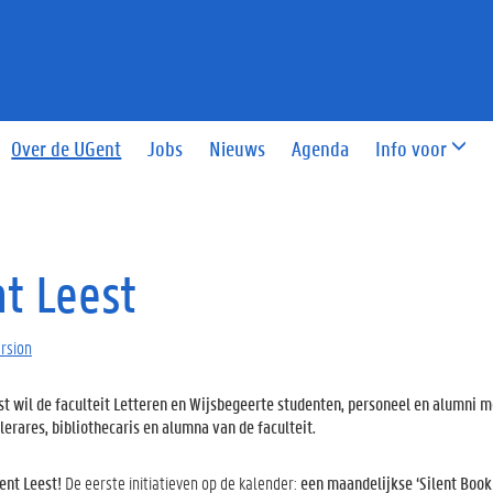
Over de UGent
Jobs
Nieuws
Agenda
Info voor
t Leest
ersion
t wil de faculteit Letteren en Wijsbegeerte studenten, personeel en alumni me
lerares, bibliothecaris en alumna van de faculteit.
ent Leest!
De eerste initiatieven op de kalender:
een maandelijkse ‘Silent Book 