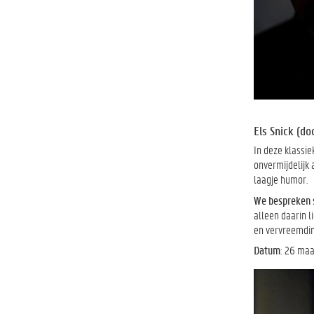
Els Snick (d
In deze klassie
onvermijdelijk 
laagje humor.
We bespreken 
alleen daarin l
en vervreemdin
Datum
: 26 maa