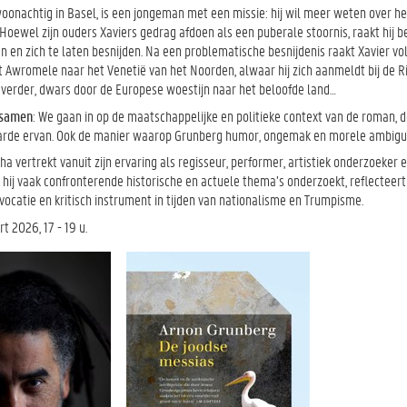
oonachtig in Basel, is een jongeman met een missie: hij wil meer weten over het 
Hoewel zijn ouders Xaviers gedrag afdoen als een puberale stoornis, raakt hij 
 en zich te laten besnijden. Na een problematische besnijdenis raakt Xavier voll
 Awromele naar het Venetië van het Noorden, alwaar hij zich aanmeldt bij de Ri
 verder, dwars door de Europese woestijn naar het beloofde land…
 samen
: We gaan in op de maatschappelijke en politieke context van de roman, de
arde ervan. Ook de manier waarop Grunberg humor, ongemak en morele ambiguïte
ha vertrekt vanuit zijn ervaring als regisseur, performer, artistiek onderzoeker e
n hij vaak confronterende historische en actuele thema’s onderzoekt, reflecteer
ovocatie en kritisch instrument in tijden van nationalisme en Trumpisme.
t 2026, 17 - 19 u.