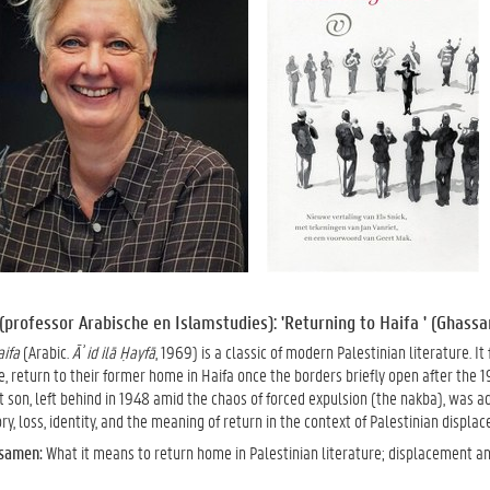
(professor Arabische en Islamstudies): 'Returning to Haifa ' (Ghass
aifa
(Arabic.
Āʾid ilā Ḥayfā
, 1969) is a classic of modern Palestinian literature. I
e, return to their former home in Haifa once the borders briefly open after the 19
nt son, left behind in 1948 amid the chaos of forced expulsion (the nakba), was a
, loss, identity, and the meaning of return in the context of Palestinian displ
samen:
What it means to return home in Palestinian literature; displacement an