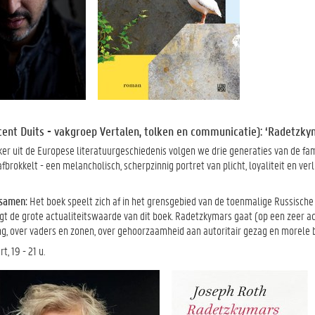
ocent Duits - vakgroep Vertalen, tolken en communicatie): ‘Radetzky
ker uit de Europese literatuurgeschiedenis volgen we drie generaties van de fa
afbrokkelt - een melancholisch, scherpzinnig portret van plicht, loyaliteit en ver
samen:
Het boek speelt zich af in het grensgebied van de toenmalige Russische
igt de grote actualiteitswaarde van dit boek. Radetzkymars gaat (op een zeer a
g, over vaders en zonen, over gehoorzaamheid aan autoritair gezag en morele bl
rt,
19 - 21 u.