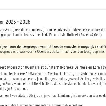
en 2025 - 2026
ezers/schrijvers die verbonden zijn aan de universiteit kiezen elk een boek
dat 
esgroepen komen steeds samen in de
Faculteitsbibliotheek
(Rozier 44, Gent).
hrijven voor de leesgroepen van het tweede semester is mogelijk vanaf 
eesgroep is plaats voor 12 UGent'ers. Je kan maar voor één leesgroep insch
ert (vicerector UGent): 'Het glinstert' (Marieke De Maré en Lara Tav
t
bundelen Marieke De Maré en Lara Taveirne kleine en grote verhalen over men
daar te wonen, anderen zijn nooit ergens anders geweest. Achter gevels die zwi
n. Soms, wanneer de stilte zich uitstrekt over de stad en het donker wordt, ro
niet zijn. En over hoop.
samen:
Twee citaten: ‘Als jij op mijn verhaal klimt, mag ik dan ook een keer op 
eke actualiteit, armoede, gemeenten als burgernabije besturen, …