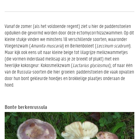
Vanaf de zomer (als het voldoende regent) ziet u hier de paddenstoelen
opduiken die gevormd worden door deze ectomycorrhizazwammen. Op dit
kleine stukje vinden we minstens 18 verschillende soorten, waaronder
Vliegenzwam (
Amanita muscaria
) en Berkenboleet (
Leccinum scabrum
).
Maar kijk ook eens uit naar kleine beige tot lilagrijze melkzwammetjes
(die vormen inderdaad melksap als je ze breekt of plukt) met een
heerlijke kokosgeur: Kokosmelkzwam (
Lactarius glyciosmus
); of naar één
van de Russula-soorten die hier groeien: paddenstoelen die vaak opvallen
door hun bont gekleurde hoedjes en brokkelige plaatjes onderaan de
hoed.
Bonte berkenrussula