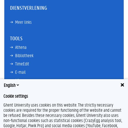
DIENSTVERLENING
Meer links
TOOLS
Athena
Bibliotheek
TimeEdit
E-mail
Ufora
English
Oasis
Cookie settings
Research Explorer
Ghent University uses cookies on this website. The strictly necessary
cookies are required for the proper functioning of the website and cannot
be refused. Besides these necessary cookies, Ghent University also uses
non-functional cookies such as statistical cookies (CrazyEgg analysis tool,
L
I
Google, Hotjar, Piwik Pro) and social media cookies (YouTube, Facebook,