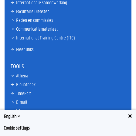
Internationale samenwerking
Facultaire Diensten
Raden en commissies
Communicatiemateriaal
International Training Centre (ITC)
Meer links
TOOLS
Athena
Bibliotheek
TimeEdit
E-mail
Ufora
English
Oasis
Cookie settings
Research Explorer