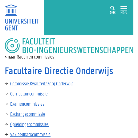
ZOEK
MENU
FACULTEIT
BIO-
INGENIEURSWETENSCHAPPEN
Raden en commissies
Facultaire Directie Onderwijs
Commissie Kwaliteitszorg Onderwijs
Curriculumcommissie
Examencommissies
Exchangecommissie
Opleidingscommissies
Vakfeedbackcommissie