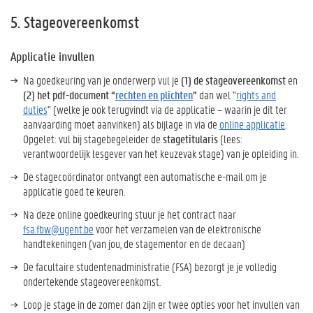
5. Stageovereenkomst
Applicatie invullen
Na goedkeuring van je onderwerp vul je
(1) de stageovereenkomst
en
(2) het pdf-document “
rechten en plichten
”
dan wel "
rights and
duties
" (welke je ook terugvindt via de applicatie – waarin je dit ter
aanvaarding moet aanvinken) als bijlage
in via de
online applicatie
.
Opgelet: vul bij stagebegeleider de
stagetitularis
(lees:
verantwoordelijk lesgever van het keuzevak stage) van je opleiding in.
De stagecoördinator ontvangt een automatische e-mail om je
applicatie goed te keuren.
Na deze online goedkeuring stuur je het contract naar
fsa.fbw@ugent.be
voor het verzamelen van de elektronische
handtekeningen (van jou, de stagementor en de decaan)
De facultaire studentenadministratie (FSA) bezorgt je je volledig
ondertekende stageovereenkomst.
Loop je stage in de zomer dan zijn er twee opties voor het invullen van