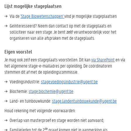
Lijst mogelijke stageplaatsen
Via de
'Stage Biowetenschappen'
vind je mogelijke stageplaatsen
Geïnteresseerd? Neem dan contact op met de stageplaats en
solliciteer naar een stage. Je bent
zelf
verantwoordelijk voor het
organiseren van alle afspraken met de stageplaats.
Eigen voorstel
Je mag ook zelf een stageplaats voorstellen. Dit kan
via SharePoint
en via
het algemene stage-e-mailadres per opleiding. De coördinatoren
stemmen dit af met de opleidingscommissie.
Voedingsindustrie:
stage.voedingsindustrie@ugent.be
Biochemie:
stage.biochemie@ugent.be
Land- en tuinbouwkunde:
stage.landentuinbouwkunde@ugent.be
Houd rekening met volgende voorwaarden:
Overlap van masterproef en stage worden niet aanvaard;
de
Familieleden tot de 2
graad komen niet in aanmerking als