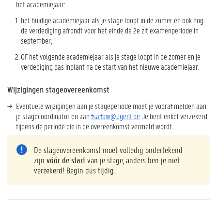
het academiejaar:
het huidige academiejaar als je stage loopt in de zomer én ook nog
de verdediging afrondt voor het einde de 2e zit examenperiode in
september;
OF het volgende academiejaar als je stage loopt in de zomer en je
verdediging pas inplant na de start van het nieuwe academiejaar.
Wijzigingen stageovereenkomst
Eventuele wijzigingen aan je stageperiode moet je vooraf melden aan
je stagecoördinator én aan
fsa.fbw@ugent.be
. Je bent enkel verzekerd
tijdens de periode die in de overeenkomst vermeld wordt.
De stageovereenkomst moet volledig ondertekend
zijn
vóór de start
van je stage, anders ben je niet
verzekerd! Begin dus tijdig.