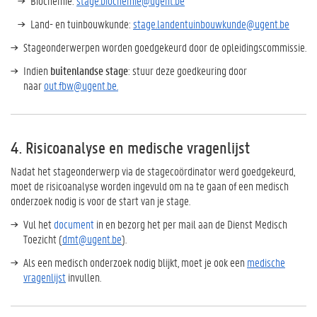
Biochemie:
stage.biochemie@ugent.be
Land- en tuinbouwkunde:
stage.landentuinbouwkunde@ugent.be
Stageonderwerpen worden goedgekeurd door de opleidingscommissie.
Indien
buitenlandse stage
: stuur deze goedkeuring door
naar
out.fbw@ugent.be.
4. Risicoanalyse en medische vragenlijst
Nadat het stageonderwerp via de stagecoördinator werd goedgekeurd,
moet de risicoanalyse worden ingevuld om na te gaan of een medisch
onderzoek nodig is voor de start van je stage.
Vul het
document
in en bezorg het per mail aan de Dienst Medisch
Toezicht (
dmt@ugent.be
).
Als een medisch onderzoek nodig blijkt, moet je ook een
medische
vragenlijst
invullen.