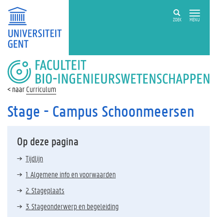
ZOEK
MENU
FACULTEIT
BIO-
INGENIEURSWETENSCHAPPEN
Curriculum
Stage - Campus Schoonmeersen
Op deze pagina
Tijdlijn
1. Algemene info en voorwaarden
2. Stageplaats
3. Stageonderwerp en begeleiding