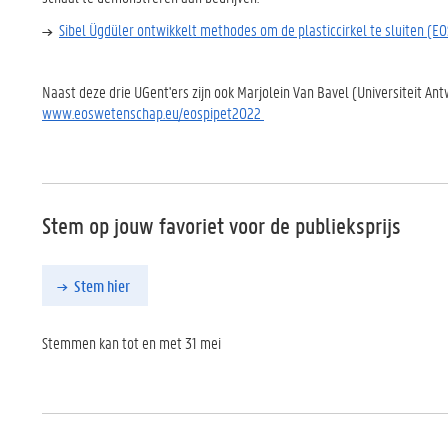
Sibel Ügdüler ontwikkelt methodes om de plasticcirkel te sluiten (EO
Naast deze drie UGent'ers zijn ook Marjolein Van Bavel (Universiteit A
www.eoswetenschap.eu/eospipet2022
Stem op jouw favoriet voor de publieksprijs
Stem hier
Stemmen kan tot en met 31 mei