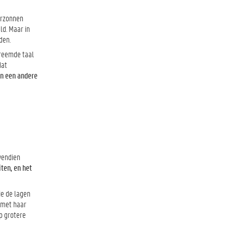
verzonnen
ld. Maar in
den.
vreemde taal
dat
n een andere
vendien
iten, en het
ie de lagen
 met haar
p grotere