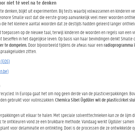
oor niet té veel na te denken
 te denken, blijkt uit experimenten. Bij tests waarbij volwassenen en kinderen 
onore Smalle vast dat die eerste groep aanvankelijk veel meer woorden onthie
en die het kleinere aantal woorden dat ze destijds hadden geleerd langer onthiel
 toepassen op de nieuwe taal, terwijl kinderen de woorden en regels van een 
 beseffen in het dagelijkse leven. Op basis van haar bevindingen denkt Smalle 
der te dompelen.
Door bijvoorbeeld tijdens de afwas naar een
radioprogramma i
spraakgeluiden zitten.
 (EOS)
n.be)
n
recycled. In Europa gaat het om nog geen derde van de plasticverpakkingen. Bo
rden gebruikt voor vuilniszakken.
Chemica Sibel Ügdüler wil de plasticcirkel slu
akkingen uit elkaar te halen. Met speciale solventtechnieken kan ze de lijm d
tic te ontkleuren vond ze een bruikbare methode. Vandaag werkt Ügdüler samen
plant voor delaminatie en ontinkting. Doel is de processen die ze ontwikkelde o