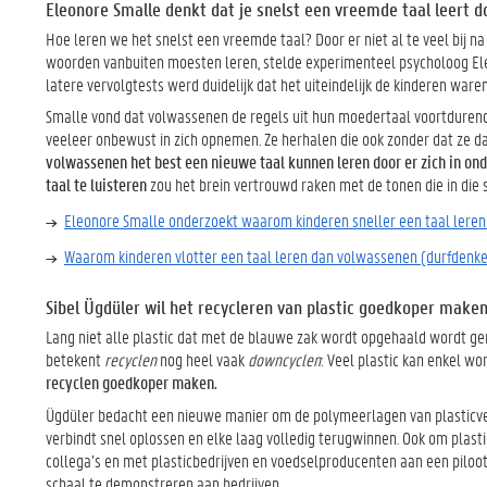
Eleonore Smalle denkt dat je snelst een vreemde taal leert d
Hoe leren we het snelst een vreemde taal? Door er niet al te veel bij na
woorden vanbuiten moesten leren, stelde experimenteel psycholoog Ele
latere vervolgtests werd duidelijk dat het uiteindelijk de kinderen war
Smalle vond dat volwassenen de regels uit hun moedertaal voortdurend
veeleer onbewust in zich opnemen. Ze herhalen die ook zonder dat ze dat
volwassenen het best een nieuwe taal kunnen leren door er zich in on
taal te luisteren
zou het brein vertrouwd raken met de tonen die in die 
Eleonore Smalle onderzoekt waarom kinderen sneller een taal leren
Waarom kinderen vlotter een taal leren dan volwassenen (durfdenke
Sibel Ügdüler wil het recycleren van plastic goedkoper make
Lang niet alle plastic dat met de blauwe zak wordt opgehaald wordt ge
betekent
recyclen
nog heel vaak
downcyclen
: Veel plastic kan enkel wo
recyclen goedkoper maken.
Ügdüler bedacht een nieuwe manier om de polymeerlagen van plasticverp
verbindt snel oplossen en elke laag volledig terugwinnen. Ook om plas
collega’s en met plasticbedrijven en voedselproducenten aan een piloot
schaal te demonstreren aan bedrijven.