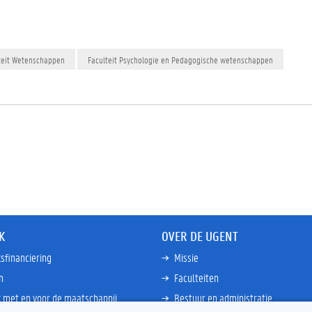
teit Wetenschappen
Faculteit Psychologie en Pedagogische wetenschappen
K
OVER DE UGENT
sfinanciering
Missie
n
Faculteiten
 met en voor de maatschappij
Bestuur en administratie