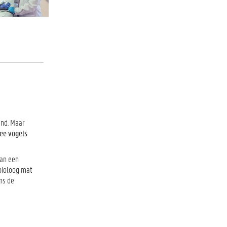
end. Maar
mee vogels
aan een
 bioloog mat
ns de