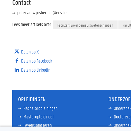
Contact
peter.vanwijnsberghe@eos.be
Lees meer artikels over:
Faculteit Bio-ingenieurswetenschappen
Facul
Delen op X
Delen op Facebook
Delen op LinkedIn
OPLEIDINGEN
ONDERZOE
Bacheloropleidingen
Onderzoek
Masteropleidingen
Doctorere
Levenslang leren
Onderzoek