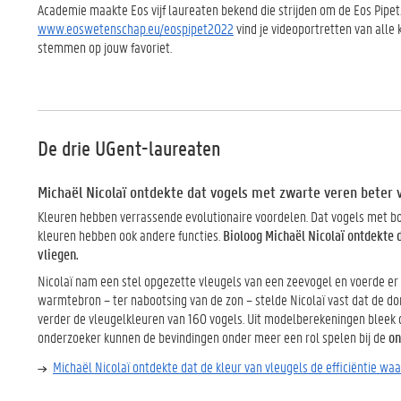
Academie maakte Eos vijf laureaten bekend die strijden om de Eos Pipet
www.eoswetenschap.eu/eospipet2022
vind je videoportretten van alle 
stemmen op jouw favoriet.
De drie UGent-laureaten
Michaël Nicolaï ontdekte dat vogels met zwarte veren beter 
Kleuren hebben verrassende evolutionaire voordelen. Dat vogels met bo
kleuren hebben ook andere functies.
Bioloog Michaël Nicolaï ontdekte 
vliegen.
Nicolaï nam een stel opgezette vleugels van een zeevogel en voerde er
warmtebron – ter nabootsing van de zon – stelde Nicolaï vast dat de do
verder de vleugelkleuren van 160 vogels. Uit modelberekeningen bleek 
onderzoeker kunnen de bevindingen onder meer een rol spelen bij de
on
Michaël Nicolaï ontdekte dat de kleur van vleugels de efficiëntie wa