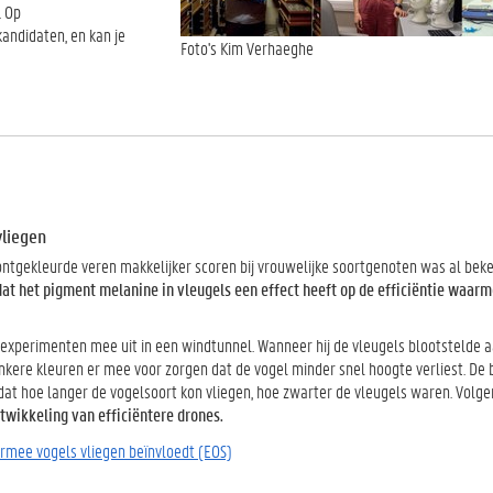
. Op
kandidaten, en kan je
Foto's Kim Verhaeghe
vliegen
ntgekleurde veren makkelijker scoren bij vrouwelijke soortgenoten was al bek
dat het pigment melanine in vleugels een effect heeft op de efficiëntie waar
 experimenten mee uit in een windtunnel. Wanneer hij de vleugels blootstelde 
nkere kleuren er mee voor zorgen dat de vogel minder snel hoogte verliest. De
dat hoe langer de vogelsoort kon vliegen, hoe zwarter de vleugels waren. Volge
twikkeling van efficiëntere drones.
armee vogels vliegen beïnvloedt (EOS)