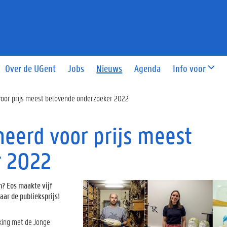
Over de UGent
Jobs
Nieuws
Agenda
Info voor
voor prijs meest belovende onderzoeker 2022
eerd voor prijs meest
r 2022
n? Eos maakte vijf
aar de publieksprijs!
king met de Jonge