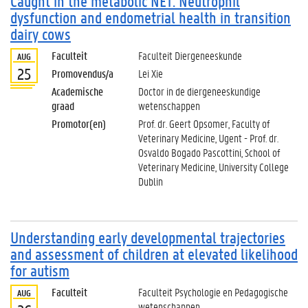
Caught in the metabolic NET: Neutrophil
dysfunction and endometrial health in transition
dairy cows
Faculteit
Faculteit Diergeneeskunde
AUG
25
Promovendus/a
Lei Xie
Academische
Doctor in de diergeneeskundige
graad
wetenschappen
Promotor(en)
Prof. dr. Geert Opsomer, Faculty of
Veterinary Medicine, Ugent - Prof. dr.
Osvaldo Bogado Pascottini, School of
Veterinary Medicine, University College
Dublin
Understanding early developmental trajectories
and assessment of children at elevated likelihood
for autism
Faculteit
Faculteit Psychologie en Pedagogische
AUG
wetenschappen