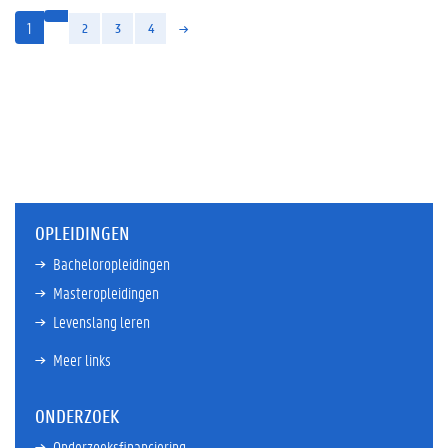
(huidige)
1
2
3
4
OPLEIDINGEN
Bacheloropleidingen
Masteropleidingen
Levenslang leren
Meer links
ONDERZOEK
Onderzoeksfinanciering