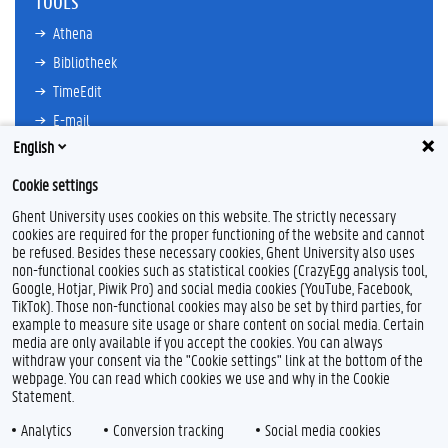
TOOLS
Athena
Bibliotheek
TimeEdit
E-mail
English
Ufora
Oasis
Cookie settings
Research Explorer
Ghent University uses cookies on this website. The strictly necessary
cookies are required for the proper functioning of the website and cannot
be refused. Besides these necessary cookies, Ghent University also uses
non-functional cookies such as statistical cookies (CrazyEgg analysis tool,
F
L
Y
I
Google, Hotjar, Piwik Pro) and social media cookies (YouTube, Facebook,
a
i
o
n
TikTok). Those non-functional cookies may also be set by third parties, for
c
n
u
s
example to measure site usage or share content on social media. Certain
e
k
T
t
Feedback
media are only available if you accept the cookies. You can always
b
e
u
a
withdraw your consent via the "Cookie settings" link at the bottom of the
Privacy
o
d
b
g
webpage. You can read which cookies we use and why in the Cookie
Disclaimer
o
I
e
r
Statement.
k
n
a
Cookieverklaring
m
Analytics
Conversion tracking
Social media cookies
Toegankelijkheid