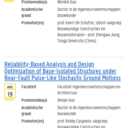
Promovendus/a
Wenbin Gao
Academische
Doctor in de ingenieurswetenschappen:
graad
bouwkunde
Promotor(en)
prof. Geert De Schutter, UGent vakgroep
Bouwkundige Constructies en
Bouwmaterialen - prof. Zhengwu Jiang,
Tongji University (China)
Reliability-Based Analysis and Design
Optimization of Base-Isolated Structures under
Near-Fault Pulse-Like Stochastic Ground Motions
Faculteit
Faculteit Ingenieurswetenschappen en
AUG
Architectuur
19
Promovendus/a
Renjie Han
Academische
Doctor in de ingenieurswetenschappen:
graad
bouwkunde
Promotor(en)
prof. Robby Caspeele, vakgroep
Bouwkundige Constructies en