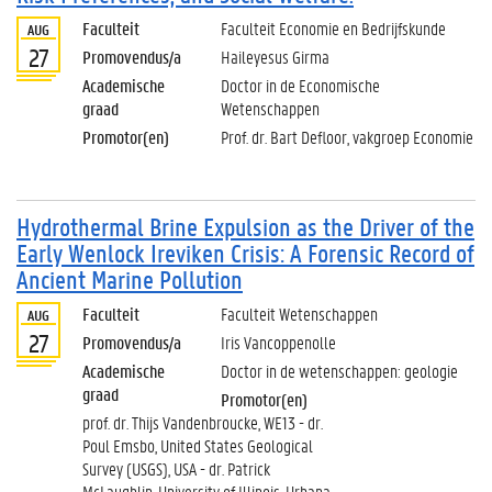
Faculteit
Faculteit Economie en Bedrijfskunde
AUG
27
Promovendus/a
Haileyesus Girma
Academische
Doctor in de Economische
graad
Wetenschappen
Promotor(en)
Prof. dr. Bart Defloor, vakgroep Economie
Hydrothermal Brine Expulsion as the Driver of the
Early Wenlock Ireviken Crisis: A Forensic Record of
Ancient Marine Pollution
Faculteit
Faculteit Wetenschappen
AUG
27
Promovendus/a
Iris Vancoppenolle
Academische
Doctor in de wetenschappen: geologie
graad
Promotor(en)
prof. dr. Thijs Vandenbroucke, WE13 - dr.
Poul Emsbo, United States Geological
Survey (USGS), USA - dr. Patrick
McLaughlin, University of Illinois, Urbana-