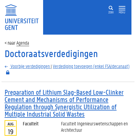
ZOEK
MENU
Agenda
Doctoraatsverdedigingen
Voorbije verdedigingen
|
Verdediging toevoegen (enkel FSA/decanaat)
Preparation of Lithium Slag-Based Low-Clinker
Cement and Mechanisms of Performance
Regulation through Synergistic Utilization of
Multiple Industrial Solid Wastes
Faculteit
Faculteit Ingenieurswetenschappen en
AUG
Architectuur
19