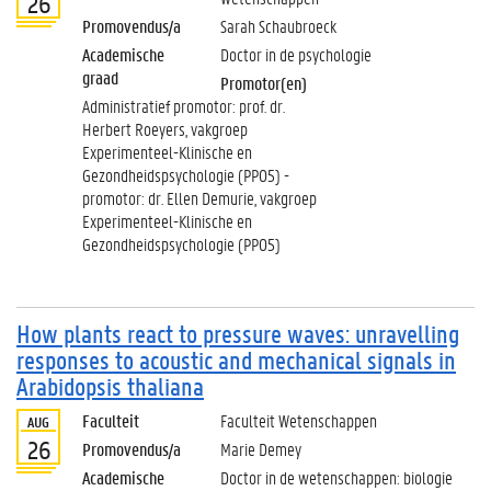
26
Promovendus/a
Sarah Schaubroeck
Academische
Doctor in de psychologie
graad
Promotor(en)
Administratief promotor: prof. dr.
Herbert Roeyers, vakgroep
Experimenteel-Klinische en
Gezondheidspsychologie (PP05) -
promotor: dr. Ellen Demurie, vakgroep
Experimenteel-Klinische en
Gezondheidspsychologie (PP05)
How plants react to pressure waves: unravelling
responses to acoustic and mechanical signals in
Arabidopsis thaliana
Faculteit
Faculteit Wetenschappen
AUG
26
Promovendus/a
Marie Demey
Academische
Doctor in de wetenschappen: biologie