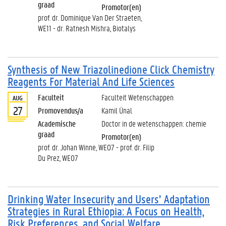
graad
Promotor(en)
prof. dr. Dominique Van Der Straeten,
WE11 - dr. Ratnesh Mishra, Biotalys
Synthesis of New Triazolinedione Click Chemistry
Reagents For Material And Life Sciences
Faculteit
Faculteit Wetenschappen
AUG
27
Promovendus/a
Kamil Ünal
Academische
Doctor in de wetenschappen: chemie
graad
Promotor(en)
prof. dr. Johan Winne, WE07 - prof. dr. Filip
Du Prez, WE07
Drinking Water Insecurity and Users’ Adaptation
Strategies in Rural Ethiopia: A Focus on Health,
Risk Preferences, and Social Welfare.