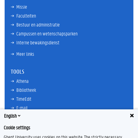
Missie
Faculteiten
Bestuur en administratie
Campussen en wetenschapsparken
Interne bewakingsdienst
Meer links
TOOLS
Athena
Bibliotheek
TimeEdit
E-mail
English
Ufora
Oasis
Cookie settings
Research Explorer
Ghent University uses cookies on this website. The strictly necessary