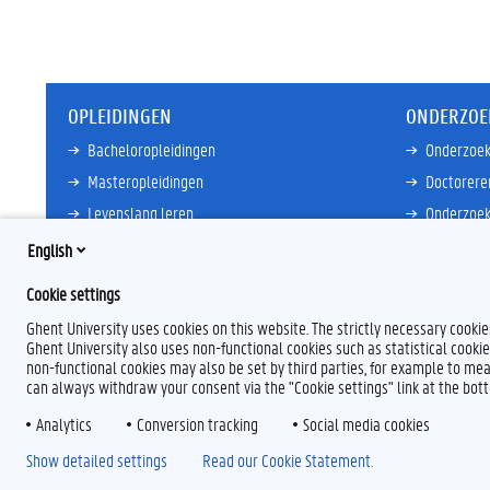
OPLEIDINGEN
ONDERZOE
Bacheloropleidingen
Onderzoek
Masteropleidingen
Doctorere
Levenslang leren
Onderzoek
Partnersc
English
Meer links
Core Facili
Cookie settings
Meer links
Ghent University uses cookies on this website. The strictly necessary cooki
Ghent University also uses non-functional cookies such as statistical cookie
non-functional cookies may also be set by third parties, for example to mea
can always withdraw your consent via the "Cookie settings" link at the bo
Analytics
F
Conversion tracking
L
Y
I
Social media cookies
a
i
o
n
Show detailed settings
Read our Cookie Statement.
c
n
u
s
e
k
T
t