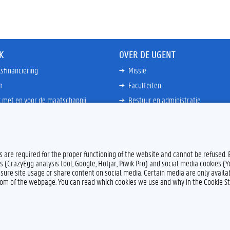
K
OVER DE UGENT
sfinanciering
Missie
n
Faculteiten
 met en voor de maatschappij
Bestuur en administratie
happen Globale Zuiden
Campussen en wetenschapsparke
ties
Interne bewakingsdienst
Meer links
es are required for the proper functioning of the website and cannot be refused.
s (CrazyEgg analysis tool, Google, Hotjar, Piwik Pro) and social media cookies (
sure site usage or share content on social media. Certain media are only availab
ttom of the webpage. You can read which cookies we use and why in the Cookie S
Feedback
Privacy
Dis