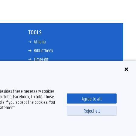
TOOLS
Athena
Bibliotheek
TimeEdit
n
E-mail
Ufora
Oasis
 Besides these necessary cookies,
Research Explorer
YouTube, Facebook, TikTok). Those
Agree to all
le if you accept the cookies. You
tatement.
Reject all
claimer
Cookieverklaring
Toegankelijkheid
© 2026 Universiteit Gent