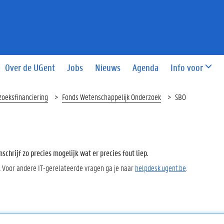
Over de UGent
Jobs
Nieuws
Agenda
Info voor
zoeksfinanciering
Fonds Wetenschappelijk Onderzoek
SBO
chrijf zo precies mogelijk wat er precies fout liep.
. Voor andere IT-gerelateerde vragen ga je naar
helpdesk.ugent.be
.