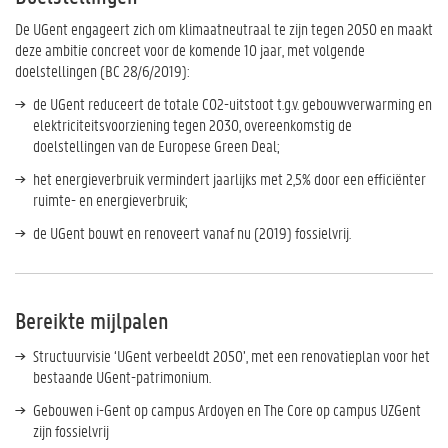
De UGent engageert zich om klimaatneutraal te zijn tegen 2050 en maakt
deze ambitie concreet voor de komende 10 jaar, met volgende
doelstellingen (BC 28/6/2019):
de UGent reduceert de totale CO2-uitstoot t.g.v. gebouwverwarming en
elektriciteitsvoorziening tegen 2030
, overeenkomstig de
doelstellingen van de Europese Green Deal
;
het energieverbruik vermindert jaarlijks met 2,5% door een efficiënter
ruimte- en energieverbruik;
de UGent bouwt en renoveert vanaf nu (2019) fossielvrij.
Bereikte mijlpalen
Structuurvisie ‘UGent verbeeldt 2050’,
met een renovatieplan voor het
bestaande UGent-patrimonium.
Gebouwen i-Gent op campus Ardoyen en The Core op campus UZGent
zijn fossielvrij