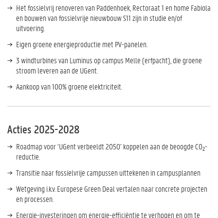
Het fossielvrij renoveren van Paddenhoek, Rectoraat 1 en home Fabiola
en bouwen van fossielvrije nieuwbouw S11 zijn in studie en/of
uitvoering.
Eigen groene energieproductie met PV-panelen.
3 windturbines van Luminus op campus Melle (erfpacht), die groene
stroom leveren aan de UGent.
Aankoop van 100% groene elektriciteit.
Acties 2025-2028
Roadmap voor ‘UGent verbeeldt 2050’ koppelen aan de beoogde CO
-
2
reductie.
Transitie naar fossielvrije campussen uittekenen in campusplannen
Wetgeving i.k.v. Europese Green Deal vertalen naar concrete projecten
en processen.
Energie-investeringen om energie-efficiëntie te verhogen en om te