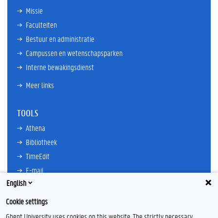
Missie
Faculteiten
Bestuur en administratie
Campussen en wetenschapsparken
Interne bewakingsdienst
Meer links
TOOLS
Athena
Bibliotheek
TimeEdit
E-mail
English
Ufora
Oasis
Cookie settings
Research Explorer
Ghent University uses cookies on this website. The strictly necessary