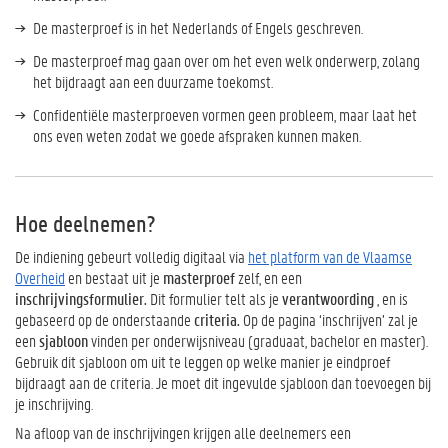
De masterproef is in het Nederlands of Engels geschreven.
De masterproef mag gaan over om het even welk onderwerp, zolang
het bijdraagt aan een duurzame toekomst.
Confidentiële masterproeven vormen geen probleem, maar laat het
ons even weten zodat we goede afspraken kunnen maken.
Hoe deelnemen?
De indiening gebeurt volledig digitaal via
het platform van de Vlaamse
Overheid
en bestaat uit je
masterproef
zelf, en een
inschrijvingsformulier.
Dit formulier telt als je
verantwoording
, en is
gebaseerd op de onderstaande
criteria.
Op de pagina ‘inschrijven’ zal je
een
sjabloon
vinden per onderwijsniveau (graduaat, bachelor en master).
Gebruik dit sjabloon om uit te leggen op welke manier je eindproef
bijdraagt aan de criteria. Je moet dit ingevulde sjabloon dan toevoegen bij
je inschrijving.
Na afloop van de inschrijvingen krijgen alle deelnemers een