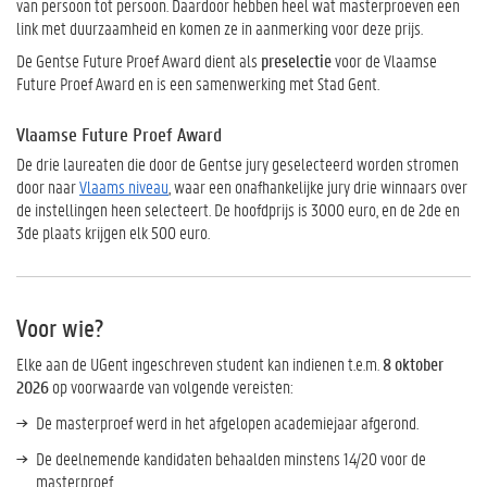
van persoon tot persoon. Daardoor hebben heel wat masterproeven een
link met duurzaamheid en komen ze in aanmerking voor deze prijs.
De Gentse Future Proef Award dient als
preselectie
voor de Vlaamse
Future Proef Award en is een samenwerking met Stad Gent.
Vlaamse Future Proef Award
De drie laureaten die door de Gentse jury geselecteerd worden stromen
door naar
Vlaams niveau
, waar een onafhankelijke jury drie winnaars over
de instellingen heen selecteert. De hoofdprijs is 3000 euro, en de 2de en
3de plaats krijgen elk 500 euro.
Voor wie?
Elke aan de UGent ingeschreven student kan indienen t.e.m.
8
oktober
2026
op voorwaarde van volgende vereisten:
De masterproef werd in het afgelopen academiejaar afgerond.
De deelnemende kandidaten behaalden minstens 14/20 voor de
masterproef.