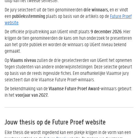
loop van het tweede semester.
De jury selecteert uit de tien genomineerden
drie winnaars,
en er vindt
een
publieksstemming
plaats op basis van de artikels op de
Future Proef
website
.
De officiële prijsuitreiking aan UGent vindt plaats
9 december 2026
. Hier
krijgen de tien genomineerden de kans om hun onderzoek te presenteren
aan het grote publiek en worden de winnaars op UGent niveau bekend
gemaakt.
Op
Vlaams niveau
zullen de drie geselecteerden van UGent het opnemen
tegen studenten van andere onderwijsinstellingen. Deze selectie gebeurt
op basis van de reeds ingevulde fiches. Een onafhankelijke Vlaamse jury
selecteert dan drie Vlaamse Future Proef-winnaars.
De bekendmaking van de
Vlaamse Future Proef Award
-winnaars gebeurt
in het
voorjaar van 2027.
Jouw thesis op de Future Proef website
Elke thesis die wordt ingediend kan een plekje krijgen in de vorm van een