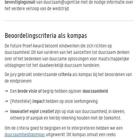
bevestigingsmail
van duurzaam@ugent.be met de nodige informatie over
het verdere verloop van de wedstrijd.
Beoordelingscriteria als kompas
De Future Proef Award beloont eindwerken die zich richten op
duurzaamheid. Dit kan variëren van het aanzetten tot duurzaam denken
over of het bedenken van duurzame oplossingen voor maatschappelijke
uitdagingen tot het daadwerkelijk duurzaam handelen.
De jury gebruikt onderstaande
criteria
als kompas bij het beoordelen van
de eindproeven:
Een
brede visie o
f begrip hebben op/over
duurzaamheid
(Potentiële)
impact
hebben op onze leefomgeving
Innovatief en/of creatief z
ijn op vlak van duurzaamheid, in ideeën,
ontwerp of aanpak en hierbij rekening houden met de toekomst.
Om de criteria goed te begrijpen en te interpreteren hebben we een
duurzaamheidskompas
uitgewerkt. Dit kompas omvat een reeks