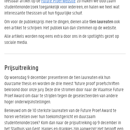
leesbaar artikel op de
Future Proef website
. Zo maken we duurzaam
studentenonderzoek toegankelijk voor iedereen, en halen we heel wat
interessante thesissen uit hun figuurlijke schuif.
Om voor de publieksprijs mee te dingen, dienen alle
tien laureaten
ook
een artikel te schrijven. Het publiek kan dan stemmen op de website.
Alle artikels worden nog eens extra door ons in de spotlights gezet op
sociale media.
Prijsuitreiking
Op woensdag 9 december presenteren de tien laureaten elk hun
duurzame thesis en worden de drie meest 'future proof' proefschriften
bekroond door onze jury. Deze drie stromen door naar de Vlaamse Future
Proef Award om daar te strijden tegen de geselecteerden van andere
hoger onderwijsinstellingen.
Benieuwd om de 10 sterkste laureaten van de Future Proef Award te
horen vertellen over hun toekomstgericht en duurzaam
studentenonderzoek? Kom dan naar de prijsuitreiking op 9 december in
het Stadhuis van Gent. Hapjes en drankjes zijn aanwezig! Het belooft een