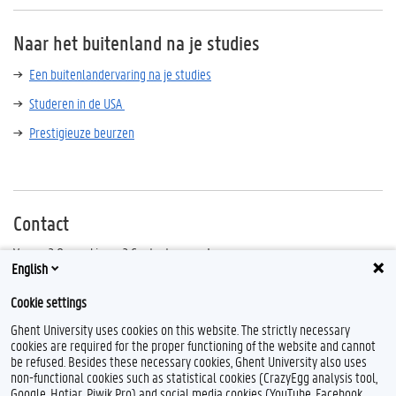
Naar het buitenland na je studies
Een buitenlandervaring na je studies
Studeren in de USA
Prestigieuze beurzen
Contact
Vragen? Opmerkingen? Contacteer ons!
English
Contactgegevens
Cookie settings
Ghent University uses cookies on this website. The strictly necessary
cookies are required for the proper functioning of the website and cannot
be refused. Besides these necessary cookies, Ghent University also uses
non-functional cookies such as statistical cookies (CrazyEgg analysis tool,
L
I
Google, Hotjar, Piwik Pro) and social media cookies (YouTube, Facebook,