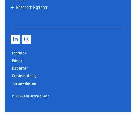
Research Explorer
L
I
i
n
n
s
k
t
Feedback
e
a
Privacy
d
g
Disclaimer
I
r
n
a
Cookieverklaring
m
Toegankelijkheid
© 2026 Universiteit Gent