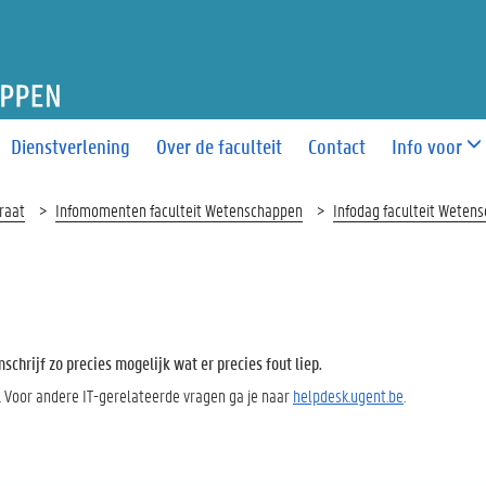
T WETENSCHAPPEN
Dienstverlening
Over de faculteit
Contact
Info voor
raat
Infomomenten faculteit Wetenschappen
Infodag faculteit Weten
chrijf zo precies mogelijk wat er precies fout liep.
. Voor andere IT-gerelateerde vragen ga je naar
helpdesk.ugent.be
.