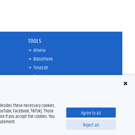
TOOLS
Athena
Bibliotheek
TimeEdit
E-mail
Ufora
Oasis
Research Explorer
 Besides these necessary cookies,
YouTube, Facebook, TikTok). Those
Agree to all
le if you accept the cookies. You
tatement.
Reject all
claimer
Cookieverklaring
Toegankelijkheid
© 2026 Universiteit Gent