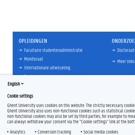
OPLEIDINGEN
ONDERZOE
Facultaire studentenadministratie
Doctoraat
Monitoraat
Meer links
Internationale uitwisseling
Proclamatiedata
English
Ombudsdienst
Cookie settings
Meer links
Ghent University uses cookies on this website. The strictly necessary cooki
Ghent University also uses non-functional cookies such as statistical cookie
non-functional cookies may also be set by third parties, for example to mea
can always withdraw your consent via the "Cookie settings" link at the bo
Analytics
L
Conversion tracking
I
Social media cookies