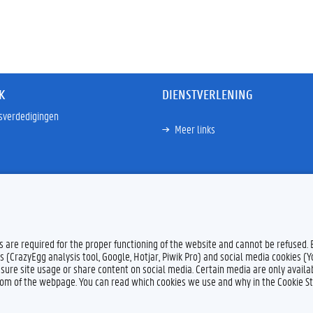
K
DIENSTVERLENING
sverdedigingen
Meer links
es are required for the proper functioning of the website and cannot be refused.
s (CrazyEgg analysis tool, Google, Hotjar, Piwik Pro) and social media cookies (
sure site usage or share content on social media. Certain media are only availab
ttom of the webpage. You can read which cookies we use and why in the Cookie S
Feedback
Privacy
Dis