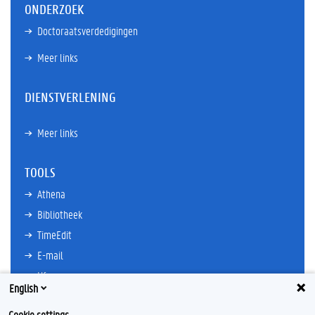
ONDERZOEK
Doctoraatsverdedigingen
Meer links
DIENSTVERLENING
Meer links
TOOLS
Athena
Bibliotheek
TimeEdit
E-mail
Ufora
English
Oasis
Cookie settings