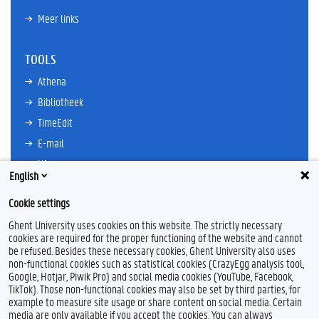
Meer links
TOOLS
Athena
Bibliotheek
TimeEdit
E-mail
Ufora
English
Oasis
Cookie settings
Research Explorer
Ghent University uses cookies on this website. The strictly necessary
cookies are required for the proper functioning of the website and cannot
be refused. Besides these necessary cookies, Ghent University also uses
non-functional cookies such as statistical cookies (CrazyEgg analysis tool,
L
I
Google, Hotjar, Piwik Pro) and social media cookies (YouTube, Facebook,
i
n
TikTok). Those non-functional cookies may also be set by third parties, for
n
s
example to measure site usage or share content on social media. Certain
k
t
Feedback
media are only available if you accept the cookies. You can always