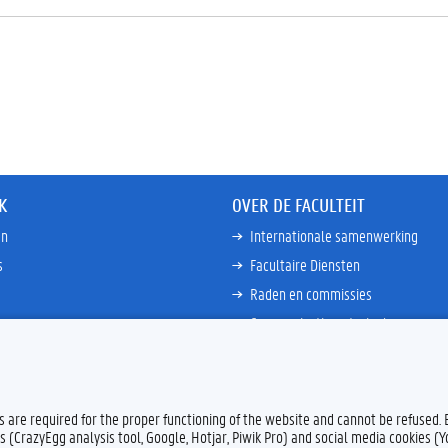
K
OVER DE FACULTEIT
en
Internationale samenwerking
s
Facultaire Diensten
Raden en commissies
Communicatiemateriaal
International Training Centre (ITC)
Meer links
es are required for the proper functioning of the website and cannot be refused.
s (CrazyEgg analysis tool, Google, Hotjar, Piwik Pro) and social media cookies (