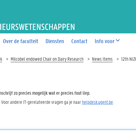
T BIO-INGENIEURSWETEN
Over de faculteit
Diensten
Contact
Info voor
ek
Milcobel endowed Chair on Dairy Research
News Items
12th NIZ
chrijf zo precies mogelijk wat er precies fout liep.
. Voor andere IT-gerelateerde vragen ga je naar
helpdesk.ugent.be
.