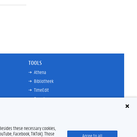
TOOLS
Athena
Bibliotheek
TimeEdit
E-mail
Ufora
Oasis
Research Explorer
 Besides these necessary cookies,
YouTube, Facebook, TikTok). Those
Agree to all