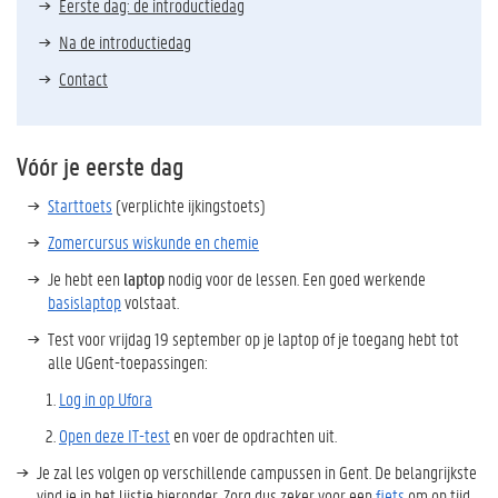
Eerste dag: de introductiedag
Na de introductiedag
Contact
Vóór je eerste dag
Starttoets
(verplichte ijkingstoets)
Zomercursus wiskunde en chemie
Je hebt een
laptop
nodig voor de lessen. Een goed werkende
basislaptop
volstaat.
Test voor vrijdag 19 september op je laptop of je toegang hebt tot
alle UGent-toepassingen:
Log in op Ufora
Open deze IT-test
en voer de opdrachten uit.
Je zal les volgen op verschillende campussen in Gent. De belangrijkste
vind je in het lijstje hieronder. Zorg dus zeker voor een
fiets
om op tijd