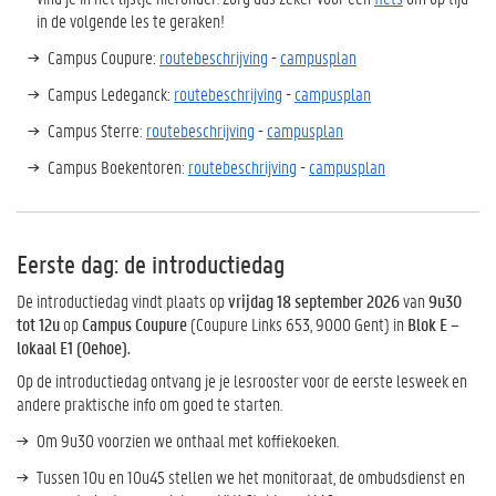
in de volgende les te geraken!
Campus
Coupure
:
routebeschrijving
-
campusplan
Campus
Ledeganck
:
routebeschrijving
-
campusplan
Campus
Sterre
:
routebeschrijving
-
campusplan
Campus Boekentoren:
routebeschrijving
-
campusplan
Eerste dag: de introductiedag
De introductiedag vindt plaats op
vrijdag 18
september 2026
van
9u30
tot 12u
op
Campus Coupure
(Coupure Links 653, 9000 Gent) in
Blok E –
lokaal E1 (Oehoe)
.
Op de introductiedag ontvang je je lesrooster voor de eerste lesweek en
andere praktische info om goed te starten.
Om 9u30 voorzien we onthaal met koffiekoeken.
Tussen 10u en 10u45 stellen we het monitoraat, de ombudsdienst en