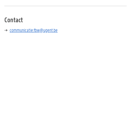
Contact
communicatie.fbw@ugent.be