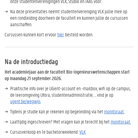
onze studentenverenigingen VLK, Stubio en IAAS voor.
Na deze presentaties neemt studentenvereniging VLK jullie mee op
een rondleiding doorheen de faculteit en kunnen jullie de cursussen
aanschaffen.
Cursussen kunnen kort ervoor
hier
besteld worden.
Na de introductiedag
Het academiejaar aan de faculteit Bio-ingenieurswetenschappen start
op maandag 21 september 2026.
Praktische info over je UGent-account en -mailbox, wifi op de campus,
de leeromgeving Ufora, studentenadministratie, ... vind je op
ugent.be/wegwijs
Tijdens je studie kan je rekenen op begeleiding via het
monitoraat.
Laattijdig ingeschreven? Met vragen kan je terecht bij het
monitoraat.
Cursusverkoop en 1e bachelorweekend:
VLK