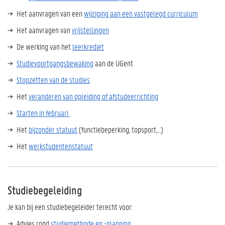
Het aanvragen van een
wijziging aan een vastgelegd curriculum
Het aanvragen van
vrijstellingen
De werking van het
leerkrediet
Studievoortgangsbewaking
aan de UGent
Stopzetten van de studies
Het
veranderen van opleiding of afstudeerrichting
Starten in februari
Het
bijzonder statuut
(functiebeperking, topsport,…)
Het
werkstudentenstatuut
Studiebegeleiding
Je kan bij een studiebegeleider terecht voor:
Advies rond
studiemethode en -planning