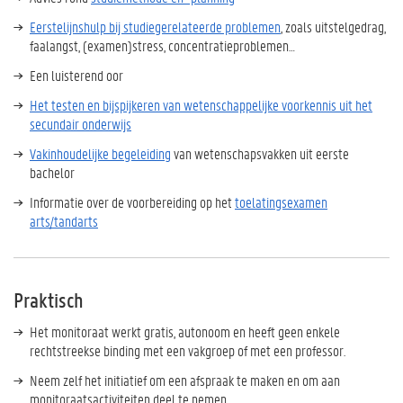
Eerstelijnshulp bij studiegerelateerde problemen
, zoals uitstelgedrag,
faalangst, (examen)stress, concentratieproblemen…
Een luisterend oor
Het testen en bijspijkeren van wetenschappelijke voorkennis uit het
secundair onderwijs
Vakinhoudelijke begeleiding
van wetenschapsvakken uit eerste
bachelor
Informatie over de voorbereiding op het
toelatingsexamen
arts/tandarts
Praktisch
Het monitoraat werkt gratis, autonoom en heeft geen enkele
rechtstreekse binding met een vakgroep of met een professor.
Neem zelf het initiatief om een afspraak te maken en om aan
monitoraatsactiviteiten deel te nemen.