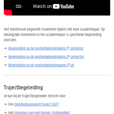
Het monitoraat begeleidt studenten tijdens het hele academiejaar. Op
belangrijke momenten in het academiejaar is specifieke begeleiding
voorzien:
e
Begeleiding na de puntenbekendmaking 1
semester
e
Begeleiding na de puntenbekendmaking 2
semester
e
Begeleiding na de puntenbekendmaking 2
zit
Trajectbegeleiding
Je kan bij de trajectbegeleider terecht voor:
Een
geïndividualiseerd traject (GIT)
Het
opnemen van een kleiner studiepakket